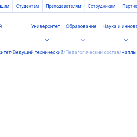
ющим
Студентам
Преподавателям
Сотрудникам
Партн
Университет
Образование
Наука и иннов
ситет
/
Ведущий технический
/
Педагогический состав
/
Чаплы