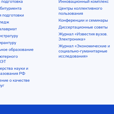
 подготовка
Инновационный комплекс
битуриента
Центры коллективного
пользования
 подготовки
Конференции и семинары
лледж
Диссертационные советы
алавриат
Журнал «Известия вузов.
истратуру
Электроника»
ирантуру
Журнал «Экономические и
ьное образование
социально-гуманитарные
исследования»
ьютерного
ИЭТ
ерства науки и
разования РФ
ение о качестве
луг