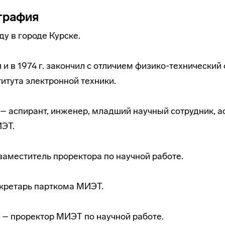
графия
ду в городе Курске.
л и в 1974 г. закончил с отличием физико-технический
итута электронной техники.
г. – аспирант, инженер, младший научный сотрудник, 
ЭТ.
 заместитель проректора по научной работе.
секретарь парткома МИЭТ.
г. – проректор МИЭТ по научной работе.