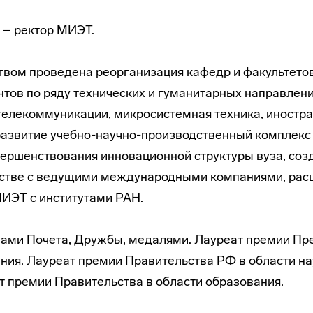
. – ректор МИЭТ.
твом проведена реорганизация кафедр и факультето
нтов по ряду технических и гуманитарных направлен
телекоммуникации, микросистемная техника, иностра
развитие учебно-научно-производственный комплекс
вершенствования инновационной структуры вуза, со
рстве с ведущими международными компаниями, рас
МИЭТ с институтами РАН.
ами Почета, Дружбы, медалями. Лауреат премии Пр
ния. Лауреат премии Правительства РФ в области на
т премии Правительства в области образования.