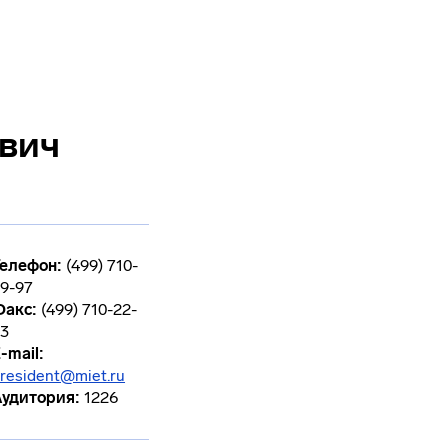
вич
елефон:
(499) 710-
9-97
Факс:
(499) 710-22-
33
-mail:
resident@miet.ru
удитория:
1226