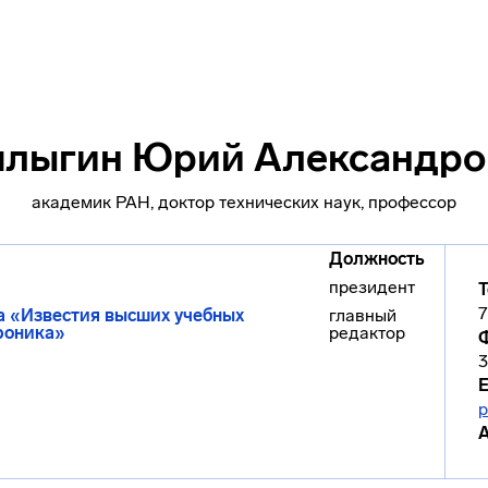
плыгин Юрий Александро
академик РАН, доктор технических наук, профессор
Должность
президент
Т
7
 «Известия высших учебных
главный
роника»
редактор
E
p
А