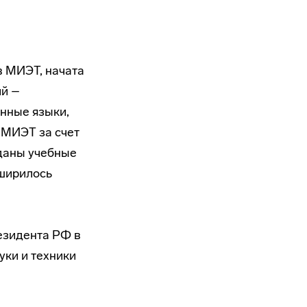
в МИЭТ, начата
ий –
нные языки,
 МИЭТ за счет
зданы учебные
ширилось
езидента РФ в
уки и техники