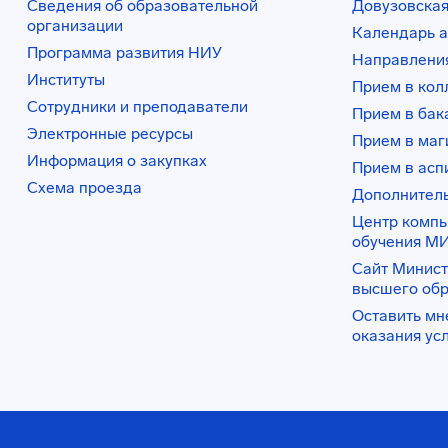
Сведения об образовательной
Довузовская
организации
Календарь а
Программа развития НИУ
Направления
Институты
Прием в ко
Сотрудники и преподаватели
Прием в бак
Электронные ресурсы
Прием в маг
Информация о закупках
Прием в асп
Схема проезда
Дополнител
Центр комп
обучения М
Сайт Минист
высшего об
Оставить мн
оказания ус