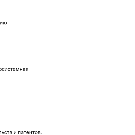
нию
носистемная
ьств и патентов.