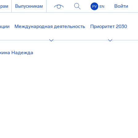
Войти
ерам
Выпускникам
РУ
EN
ации
Международная деятельность
Приоритет 2030
кина Надежда