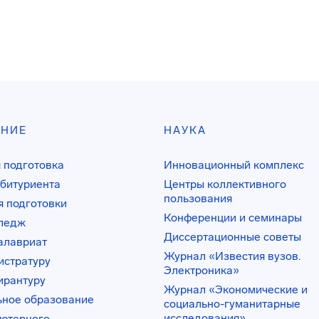
АНИЕ
НАУКА
 подготовка
Инновационный комплекс
битуриента
Центры коллективного
пользования
 подготовки
Конференции и семинары
лледж
Диссертационные советы
алавриат
Журнал «Известия вузов.
истратуру
Электроника»
ирантуру
Журнал «Экономические и
ьное образование
социально-гуманитарные
исследования»
ьютерного