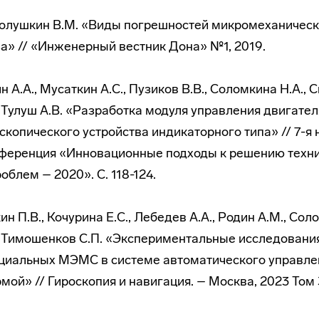
 Полушкин В.М. «Виды погрешностей микромеханическ
а» // «Инженерный вестник Дона» №1, 2019.
ин А.А., Мусаткин А.С., Пузиков В.В., Соломкина Н.А., 
 Тулуш А.В. «Разработка модуля управления двигате
скопического устройства индикаторного типа» // 7-я 
нференция «Инновационные подходы к решению техн
блем – 2020». С. 118-124.
кин П.В., Кочурина Е.С., Лебедев А.А., Родин А.М., Сол
, Тимошенков С.П. «Экспериментальные исследовани
циальных МЭМС в системе автоматического управле
ой» // Гироскопия и навигация. – Москва, 2023 Том 31