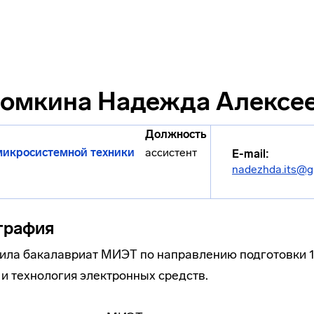
омкина Надежда Алексе
Должность
 микросистемной техники
ассистент
E-mail:
nadezhda.its@g
графия
чила бакалавриат МИЭТ по направлению подготовки 1
и технология электронных средств.