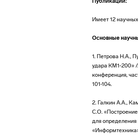
Публикации:
Имеет 12 научных 
Основные научн
1. Петрова Н.А., 
удара КМ1-200» /
конференция, част
101-104.
2. Галкин А.А., К
С.О. «Построени
для определения 
«Информтехника» 