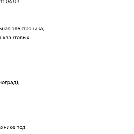
11.04.03
ьная электроника,
а квантовых
оград),
ехнике под