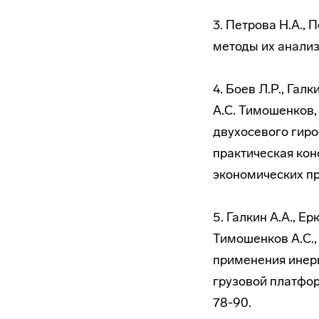
3. Петрова Н.А.,
методы их анализ
4. Боев Л.Р., Галк
А.С. Тимошенков,
двухосевого гиро
практическая ко
экономических про
5. Галкин А.А., Ер
Тимошенков А.С.
применения инер
грузовой платформ
78-90.