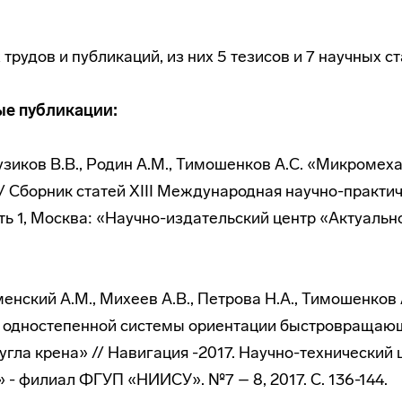
трудов и публикаций, из них 5 тезисов и 7 научных ст
ые публикации:
Пузиков В.В., Родин А.М., Тимошенков А.С. «Микромех
/ Сборник статей XIII Международная научно-практи
ь 1, Москва: «Научно-издательский центр «Актуальнос
аменский А.М., Михеев А.В., Петрова Н.А., Тимошенков
е одностепенной системы ориентации быстровращаю
угла крена» // Навигация -2017. Научно-технический 
- филиал ФГУП «НИИСУ». №7 – 8, 2017. С. 136-144.