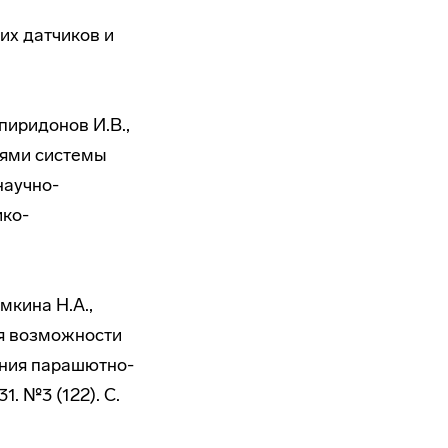
их датчиков и
Спиридонов И.В.,
лями системы
научно-
ико-
омкина Н.А.,
я возможности
ния парашютно-
. №3 (122). С.