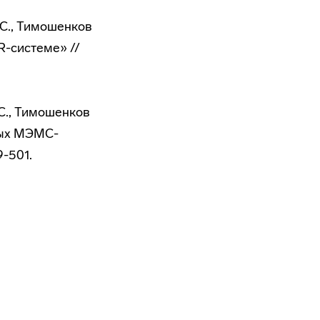
А.С., Тимошенков
-системе» //
.С., Тимошенков
ных МЭМС-
9-501.