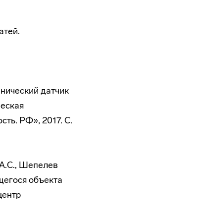
атей.
анический датчик
ческая
ть. РФ», 2017. С.
 А.С., Шепелев
щегося объекта
центр