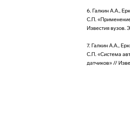
6. Галкин А.А., Е
С.П. «Применени
Известия вузов. Э
7. Галкин А.А., Е
С.П. «Система а
датчиков» // Изве