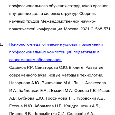
профессионального обучения сотрудников органов
внутренних дел и силовых структур. Сборник
научных трудов Межведомственной научно-
практической конференции. Москва, 2021. С. 568-571.
Психолого-педагогические условия применения
профессиональных компетенций педагогами в
современном образовании
Садеков Р.Р., Сенаторова О.Ю. В книге: Развитие
современного вуза: новые методы и технологии.
Нагорнова А.Ю., Виниченко М.А., Ли Н., Алексеева
И.А., Байдецкая Е.А., Лямзин М.А., Орлова Г.В., Исаев
А.В., Бубнова Е.Ю., Трофимова Т.Г., Туровский А.В.,
Ессина И.Ю., Абрамова Н.В., Кондрашихин А.Б.,
Пивень В.В., Челомбитко С.И., Селезнёв А.А.,