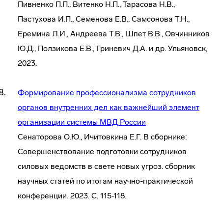
Пивненко П.П., Витенко Н.П., Тарасова Н.В.,
Пастухова И.П., Семенова Е.В., Самсонова Т.Н.,
Еремина Л.И., Андреева Т.В., Шпет В.В., Овчинников
Ю.Д., Ползикова Е.В., Гриневич Д.А. и др. Ульяновск,
2023.
Формирование профессионализма сотрудников
органов внутренних дел как важнейший элемент
организации системы МВД России
Сенаторова О.Ю., Ичитовкина Е.Г. В сборнике:
Совершенствование подготовки сотрудников
силовых ведомств в свете новых угроз. сборник
научных статей по итогам научно-практической
конференции. 2023. С. 115-118.