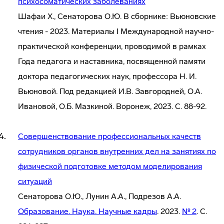
психосоматических заболеваниях
Шафаи Х., Сенаторова О.Ю. В сборнике: Вьюновские
чтения - 2023. Материалы I Международной научно-
практической конференции, проводимой в рамках
Года педагога и наставника, посвященной памяти
доктора педагогических наук, профессора Н. И.
Вьюновой. Под редакцией И.В. Завгородней, О.А.
Ивановой, О.Б. Мазкиной. Воронеж, 2023. С. 88-92.
Совершенствование профессиональных качеств
сотрудников органов внутренних дел на занятиях по
физической подготовке методом моделирования
ситуаций
Сенаторова О.Ю., Лунин А.А., Подрезов А.А.
Образование. Наука. Научные кадры
. 2023.
№ 2
. С.