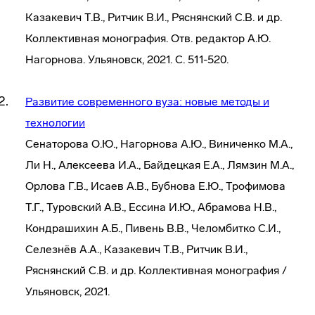
Казакевич Т.В., Ритчик В.И., Ряснянский С.В. и др.
Коллективная монография. Отв. редактор А.Ю.
Нагорнова. Ульяновск, 2021. С. 511-520.
Развитие современного вуза: новые методы и
технологии
Сенаторова О.Ю., Нагорнова А.Ю., Виниченко М.А.,
Ли Н., Алексеева И.А., Байдецкая Е.А., Лямзин М.А.,
Орлова Г.В., Исаев А.В., Бубнова Е.Ю., Трофимова
Т.Г., Туровский А.В., Ессина И.Ю., Абрамова Н.В.,
Кондрашихин А.Б., Пивень В.В., Челомбитко С.И.,
Селезнёв А.А., Казакевич Т.В., Ритчик В.И.,
Ряснянский С.В. и др. Коллективная монография /
Ульяновск, 2021.