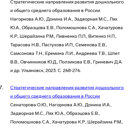
Стратегические направления развития дошкольного
и общего среднего образования в России.
Нагорнова А.Ю., Донина И.А., Задворная М.С., Лях
Ю.А., Образцова Е.В., Поломошнова С.А., Хачатурова
К.Р., Шерайзина Р.М., Пивненко П.П., Витенко Н.П.,
Тарасова Н.В., Пастухова И.П., Семенова Е.В.,
Самсонова Т.Н., Еремина Л.И., Андреева Т.В., Шпет
В.В., Овчинников Ю.Д., Ползикова Е.В., Гриневич Д.А.
и др. Ульяновск, 2023. С. 268-276.
Стратегические направления развития дошкольного
и общего среднего образования в России
Сенаторова О.Ю., Нагорнова А.Ю., Донина И.А.,
Задворная М.С., Лях Ю.А., Образцова Е.В.,
Поломошнова С.А., Хачатурова К.Р., Шерайзина Р.М.,