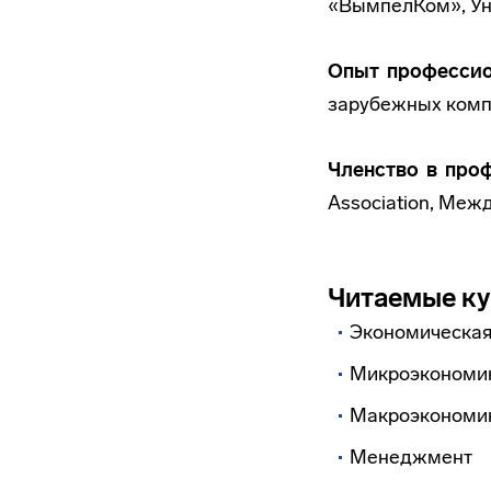
«ВымпелКом», Ун
Опыт профессио
зарубежных компа
Членство в про
Association, Меж
Читаемые к
Экономическая
Микроэкономи
Макроэкономи
Менеджмент