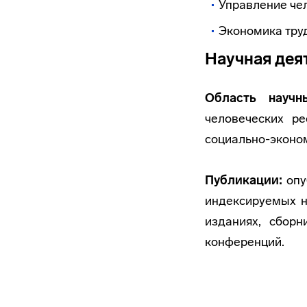
Управление че
Экономика тру
Научная дея
Область научн
человеческих ре
социально-эконом
Публикации:
опуб
индексируемых н
изданиях, сборн
конференций.