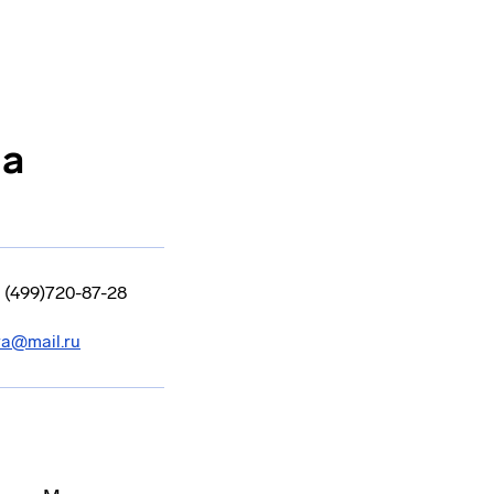
на
 (499)720-87-28
va@mail.ru