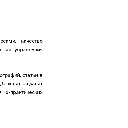
рсами, качество
епции управления
ографий, статьи в
рубежных научных
чно-практических