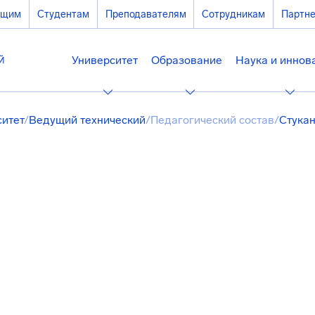
ющим
Студентам
Преподавателям
Сотрудникам
Партн
Университет
Образование
Наука и иннов
ситет
/
Ведущий технический
/
Педагогический состав
/
Стука