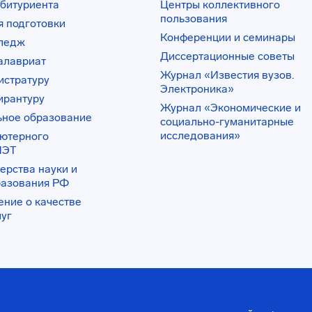
битуриента
Центры коллективного
пользования
 подготовки
Конференции и семинары
лледж
Диссертационные советы
алавриат
Журнал «Известия вузов.
истратуру
Электроника»
ирантуру
Журнал «Экономические и
ьное образование
социально-гуманитарные
исследования»
ьютерного
ИЭТ
ерства науки и
разования РФ
ение о качестве
луг