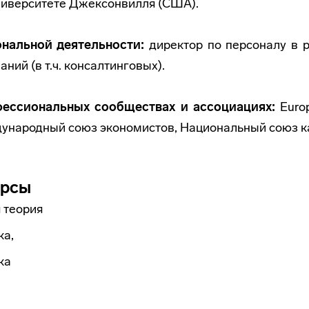
иверситете Джексонвилля (США).
нальной деятельности:
директор по персоналу в р
ний (в т.ч. консалтинговых).
фессиональных сообществах и ассоциациях:
Euro
дународный союз экономистов, Национальный союз к
урсы
 теория
ка,
ка