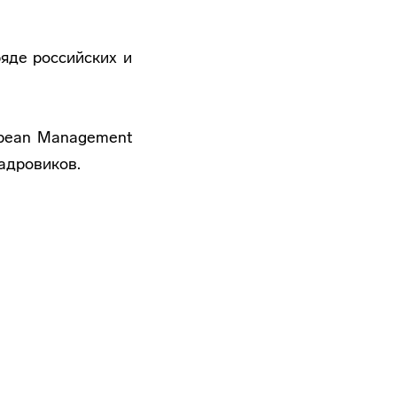
яде российских и
pean Management
адровиков.