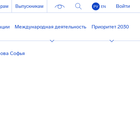
Войти
ерам
Выпускникам
РУ
EN
ации
Международная деятельность
Приоритет 2030
нова Софья