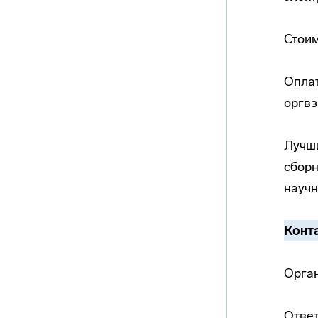
Стоим
Оплат
оргвз
Лучши
сборн
научн
Конт
Орган
Ответ