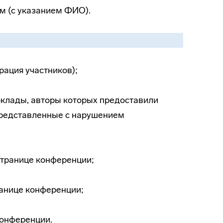
м (с указанием ФИО).
рация участников);
оклады, авторы которых предоставили
представленные с нарушением
странице конференции;
ранице конференции;
конференции.