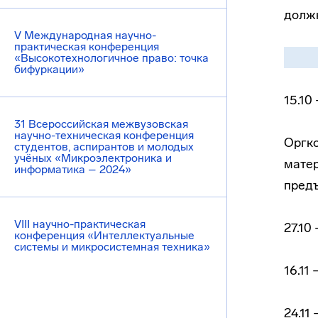
должн
V Международная научно-
практическая конференция
«Высокотехнологичное право: точка
бифуркации»
15.10
31 Всероссийская межвузовская
научно-техническая конференция
Оргко
студентов, аспирантов и молодых
учёных «Микроэлектроника и
мате
информатика – 2024»
пред
VIII научно-практическая
27.10
конференция «Интеллектуальные
системы и микросистемная техника»
16.11
24.11