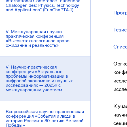
International Conference “Functional
Chalcogenides: Physics, Technology
and Applications” (FunChaPTA-1)
Прог
Тези
VI Международная научно-
практическая конференция
«Высокотехнологичное право:
ожидание и реальность»
Списо
Оргко
VI Научно-практическая
конференция «Актуальные
конфе
проблемы информатизации в
иссле
цифровой экономике и научных
исследованиях — 2025» с
иссле
международным участием
К уча
Всероссийская научно-практическая
научн
конференция «События и люди в
истории России: к 80-летию Великой
секци
Победы»