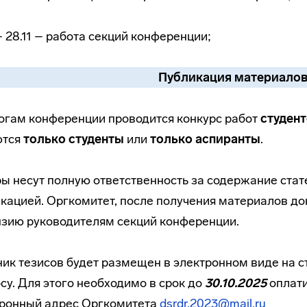
 – 28.11 – работа секций конференции;
Публикация материалов
огам конференции проводится конкурс работ
студен
ются
только студенты
или
только аспиранты
.
ы несут полную ответственность за содержание стате
кацией. Оргкомитет, после получения материалов док
зию руководителям секций конференции.
ик тезисов будет размещен в электронном виде на с
су. Для этого необходимо в срок до
30.10.2025
оплати
тронный адрес Оргкомитета
dsrdr.2023@mail.ru