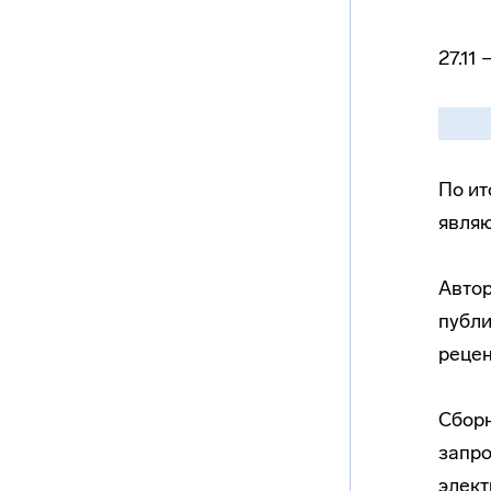
27.11
По ит
явля
Автор
публи
рецен
Сборн
запро
элек