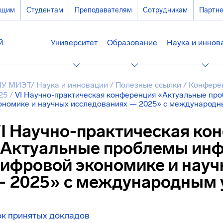
ющим
Студентам
Преподавателям
Сотрудникам
Партн
Университет
Образование
Наука и иннов
У МИЭТ
/
Наука и инновации
/
Полезные ссылки
/
Конфере
25
/
VI Научно-практическая конференция «Актуальные пр
ономике и научных исследованиях — 2025» с международн
I Научно-практическая ко
Актуальные проблемы инф
ифровой экономике и науч
 2025» с международным 
к принятых докладов