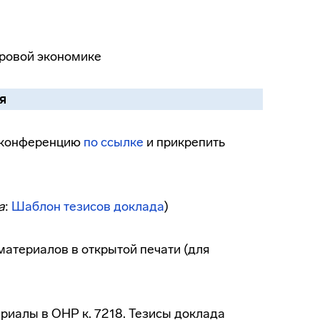
фровой экономике
я
а конференцию
по
ссылке
и прикрепить
а
:
Шаблон тезисов доклада
)
атериалов в открытой печати (для
иалы в ОНР к. 7218. Тезисы доклада