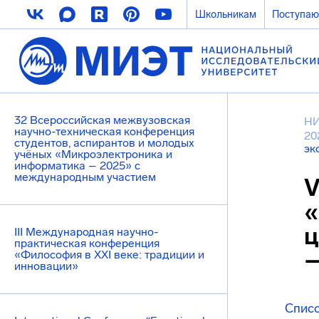
Школьникам
Поступа
32 Всероссийская межвузовская
НИ
научно-техническая конференция
20
студентов, аспирантов и молодых
эк
учёных «Микроэлектроника и
информатика – 2025» с
международным участием
V
«
ц
III Международная научно-
практическая конференция
—
«Философия в XXI веке: традиции и
инновации»
Списо