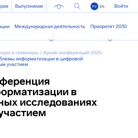
Войти
ерам
Выпускникам
РУ
EN
ации
Международная деятельность
Приоритет 2030
нции и семинары
/
Архив конференций 2024-
облемы информатизации в цифровой
ым участием
нференция
орматизации в
ных исследованиях
участием