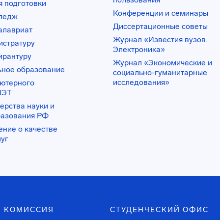
 подготовки
Конференции и семинары
лледж
Диссертационные советы
алавриат
Журнал «Известия вузов.
истратуру
Электроника»
ирантуру
Журнал «Экономические и
ьное образование
социально-гуманитарные
исследования»
ьютерного
ИЭТ
ерства науки и
разования РФ
ение о качестве
луг
 КОМИССИЯ
СТУДЕНЧЕСКИЙ ОФИС