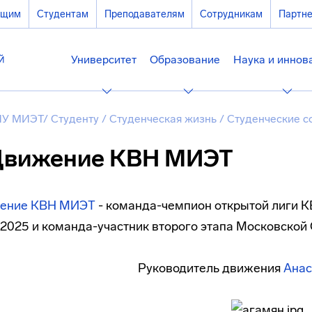
ющим
Студентам
Преподавателям
Сотрудникам
Партн
Университет
Образование
Наука и иннов
У МИЭТ
/
Студенту
/
Студенческая жизнь
/
Студенческие 
вижение КВН МИЭТ
ение КВН МИЭТ
- команда-чемпион открытой лиги К
2025 и команда-участник второго этапа Московской 
Руководитель движения
Анас