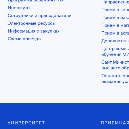
Направления
Институты
Прием в ко
Сотрудники и преподаватели
Прием в бак
Электронные ресурсы
Прием в маг
Информация о закупках
Прием в асп
Схема проезда
Дополнител
Центр комп
обучения М
Сайт Минист
высшего об
Оставить мн
оказания ус
УНИВЕРСИТЕТ
ПРИЕМНАЯ