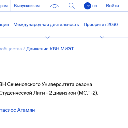
Войти
ерам
Выпускникам
РУ
EN
ации
Международная деятельность
Приоритет 2030
сообщества
/
Движение КВН МИЭТ
ВН Сеченовского Университета сезона
Студенческой Лиги - 2 дивизион (МСЛ-2).
тасиос Агамян