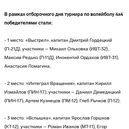
В рамках отборочного дня турнира по волейболу 4х4
победителями стали:
- 1 место: «Выстрел», капитан Дмитрий Гордецкий
(П-21Д), участники – Михаил Ольховка (ИВТ-32),
Максим Редько (П-11Д), Инокентий Ордахов (ИВТ-31),
Анастасия Ломагина;
- 2 место: «Интеграл Вращения», капитан Кирилл
Измайлов (ПИН-17), участники – Даниил Демедецкий
(ПИН-17), Артем Кузнецов (ПМ-12), Глеб Рычков (П-12);
- 3 место: «Вспышка», капитан Ярослав Горшков
(КТ-12), участники – Роман Иванов (МТ-11), Егор