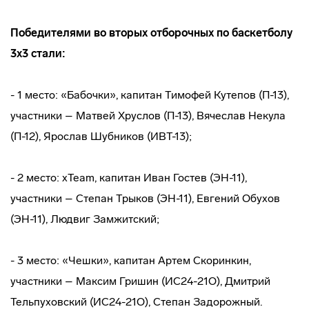
Победителями во вторых отборочных по баскетболу
3х3 стали:
- 1 место: «Бабочки», капитан Тимофей Кутепов (П-13),
участники – Матвей Хруслов (П-13), Вячеслав Некула
(П-12), Ярослав Шубников (ИВТ-13);
- 2 место: xTeam, капитан Иван Гостев (ЭН-11),
участники – Степан Трыков (ЭН-11), Евгений Обухов
(ЭН-11), Людвиг Замжитский;
- 3 место: «Чешки», капитан Артем Скоринкин,
участники – Максим Гришин (ИС24-21О), Дмитрий
Тельпуховский (ИС24-21О), Степан Задорожный.