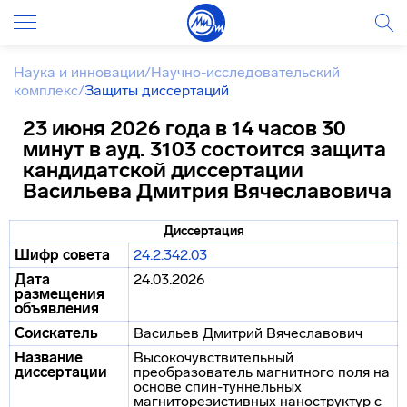
Наука и инновации
/
Научно-исследовательский
комплекс
/
Защиты диссертаций
23 июня 2026 года в 14 часов 30
минут в ауд. 3103 состоится защита
кандидатской диссертации
Васильева Дмитрия Вячеславовича
Диссертация
Шифр совета
24.2.342.03
Дата
24.03.2026
размещения
объявления
Соискатель
Васильев Дмитрий Вячеславович
Название
Высокочувствительный
диссертации
преобразователь магнитного поля на
основе спин-туннельных
магниторезистивных наноструктур с