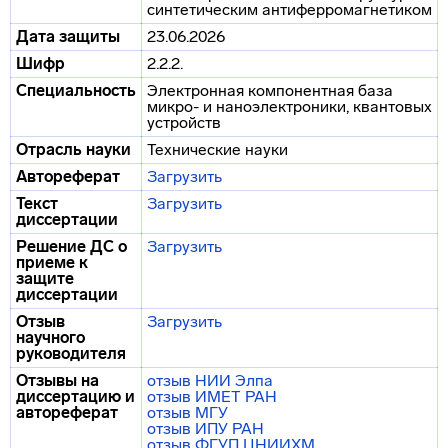
синтетическим антиферромагнетиком
Дата защиты
23.06.2026
Шифр
2.2.2.
Специальность
Электронная компонентная база
микро- и наноэлектроники, квантовых
устройств
Отрасль науки
Технические науки
Автореферат
Загрузить
Текст
Загрузить
диссертации
Решение ДС о
Загрузить
приеме к
защите
диссертации
Отзыв
Загрузить
научного
руководителя
Отзывы на
отзыв НИИ Элпа
диссертацию и
отзыв ИМЕТ РАН
автореферат
отзыв МГУ
отзыв ИПУ РАН
отзыв ФГУП ЦНИИХМ