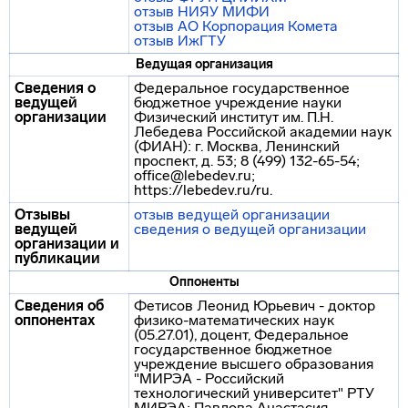
отзыв НИЯУ МИФИ
отзыв АО Корпорация Комета
отзыв ИжГТУ
Ведущая организация
Сведения о
Федеральное государственное
ведущей
бюджетное учреждение науки
организации
Физический институт им. П.Н.
Лебедева Российской академии наук
(ФИАН): г. Москва, Ленинский
проспект, д. 53; 8 (499) 132-65-54;
office@lebedev.ru;
https://lebedev.ru/ru.
Отзывы
отзыв ведущей организации
ведущей
сведения о ведущей организации
организации и
публикации
Оппоненты
Сведения об
Фетисов Леонид Юрьевич - доктор
оппонентах
физико-математических наук
(05.27.01), доцент, Федеральное
государственное бюджетное
учреждение высшего образования
"МИРЭА - Российский
технологический университет" РТУ
МИРЭА; Павлова Анастасия