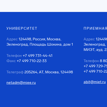
УНИВЕРСИТЕТ
ПРИЕМНАЯ
Адрес
124498, Россия, Москва,
Адрес
124498
Зеленоград, Площадь Шокина, дом 1
Зеленоград,
МИЭТ, ауд. 2
Телефон
+7 499 731-44-41
Факс
+7 499 710-22-33
Телефон
8 8
+7 499 729-7
+7 499 710-2
Телеграф
205264, АТ, Москва, 124498
abit@miet.ru
netadm@miee.ru