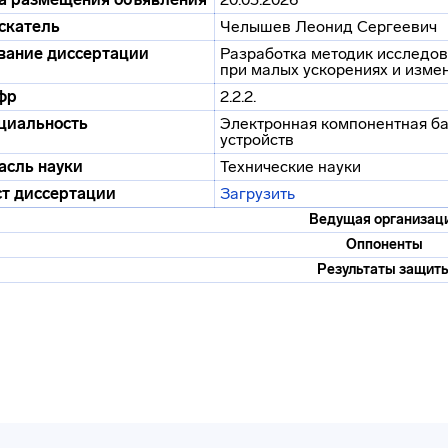
скатель
Челышев Леонид Сергеевич
вание диссертации
Разработка методик исследо
при малых ускорениях и изме
фр
2.2.2.
циальность
Электронная компонентная ба
устройств
асль науки
Технические науки
ст диссертации
Загрузить
Ведущая организац
Оппоненты
Результаты защит