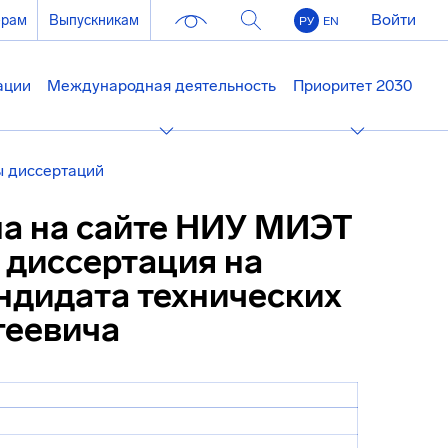
Войти
ерам
Выпускникам
РУ
EN
ации
Международная деятельность
Приоритет 2030
 диссертаций
на на сайте НИУ МИЭТ
 диссертация на
ндидата технических
геевича