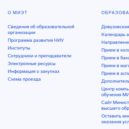
О МИЭТ
ОБРАЗОВ
Сведения об образовательной
Довузовская
организации
Календарь а
Программа развития НИУ
Направления
Институты
Прием в ко
Сотрудники и преподаватели
Прием в бак
Электронные ресурсы
Прием в маг
Информация о закупках
Прием в асп
Схема проезда
Дополнител
Центр комп
обучения М
Сайт Минист
высшего об
Оставить мн
оказания ус