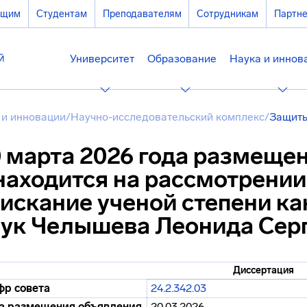
ющим
Студентам
Преподавателям
Сотрудникам
Партн
Университет
Образование
Наука и иннов
 и инновации
/
Научно-исследовательский комплекс
/
Защиты
 марта 2026 года размеще
находится на рассмотрении
искание ученой степени ка
ук Челышева Леонида Сер
Диссертация
р совета
24.2.342.03
а размещения объявления
20.03.2026