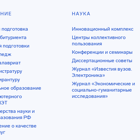
АНИЕ
НАУКА
 подготовка
Инновационный комплекс
битуриента
Центры коллективного
пользования
 подготовки
Конференции и семинары
лледж
Диссертационные советы
алавриат
Журнал «Известия вузов.
истратуру
Электроника»
ирантуру
Журнал «Экономические и
ьное образование
социально-гуманитарные
исследования»
ьютерного
ИЭТ
ерства науки и
разования РФ
ение о качестве
луг