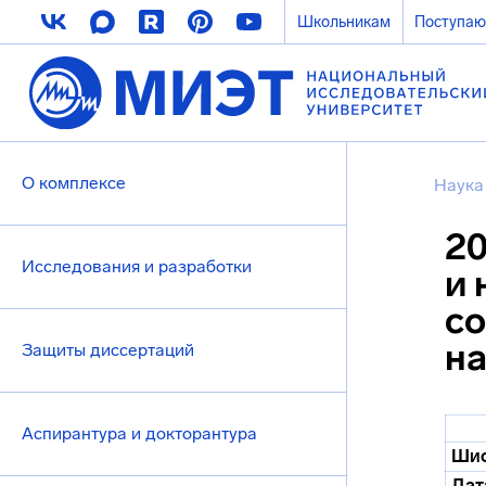
Школьникам
Поступа
О комплексе
Наука
20
Исследования и разработки
и 
со
на
Защиты диссертаций
Аспирантура и докторантура
Шиф
Дат