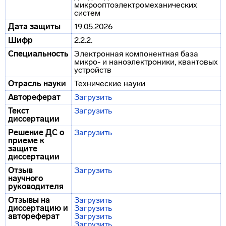
микрооптоэлектромеханических
систем
Дата защиты
19.05.2026
Шифр
2.2.2.
Специальность
Электронная компонентная база
микро- и наноэлектроники, квантовых
устройств
Отрасль науки
Технические науки
Автореферат
Загрузить
Текст
Загрузить
диссертации
Решение ДС о
Загрузить
приеме к
защите
диссертации
Отзыв
Загрузить
научного
руководителя
Отзывы на
Загрузить
диссертацию и
Загрузить
автореферат
Загрузить
Загрузить