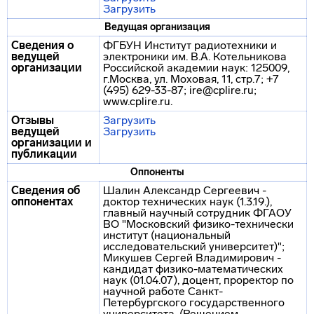
Загрузить
Ведущая организация
Сведения о
ФГБУН Институт радиотехники и
ведущей
электроники им. В.А. Котельникова
организации
Российской академии наук: 125009,
г.Москва, ул. Моховая, 11, стр.7; +7
(495) 629-33-87; ire@cplire.ru;
www.cplire.ru.
Отзывы
Загрузить
ведущей
Загрузить
организации и
публикации
Оппоненты
Сведения об
Шалин Александр Сергеевич -
оппонентах
доктор технических наук (1.3.19.),
главный научный сотрудник ФГАОУ
ВО "Московский физико-технически
институт (национальный
исследовательский университет)";
Микушев Сергей Владимирович -
кандидат физико-математических
наук (01.04.07), доцент, проректор по
научной работе Санкт-
Петербургского государственного
университета. (Решением