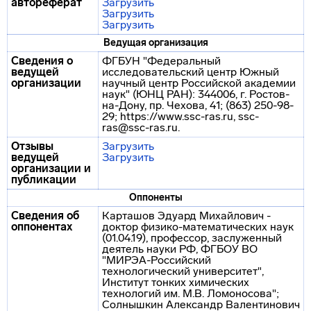
автореферат
Загрузить
Загрузить
Загрузить
Ведущая организация
Сведения о
ФГБУН "Федеральный
ведущей
исследовательский центр Южный
организации
научный центр Российской академии
наук" (ЮНЦ РАН): 344006, г. Ростов-
на-Дону, пр. Чехова, 41; (863) 250-98-
29; https://www.ssc-ras.ru, ssc-
ras@ssc-ras.ru.
Отзывы
Загрузить
ведущей
Загрузить
организации и
публикации
Оппоненты
Сведения об
Карташов Эдуард Михайлович -
оппонентах
доктор физико-математических наук
(01.04.19), профессор, заслуженный
деятель науки РФ, ФГБОУ ВО
"МИРЭА-Российский
технологический университет",
Институт тонких химических
технологий им. М.В. Ломоносова";
Солнышкин Александр Валентинович