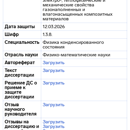
электро-, теплофизические и
механические свойства
газонаполненных и
влагонасыщенных композитных
материалов
Дата защиты
12.03.2026
Шифр
1.3.8.
Специальность
Физика конденсированного
состояния
Отрасль науки
Физико-математические науки
Автореферат
Загрузить
Текст
Загрузить
диссертации
Решение ДС о
Загрузить
приеме к
защите
диссертации
Отзыв
Загрузить
научного
руководителя
Отзывы на
Загрузить
диссертацию и
Загрузить