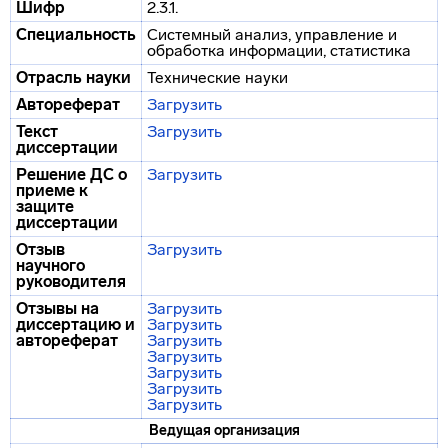
Шифр
2.3.1.
Специальность
Системный анализ, управление и
обработка информации, статистика
Отрасль науки
Технические науки
Автореферат
Загрузить
Текст
Загрузить
диссертации
Решение ДС о
Загрузить
приеме к
защите
диссертации
Отзыв
Загрузить
научного
руководителя
Отзывы на
Загрузить
диссертацию и
Загрузить
автореферат
Загрузить
Загрузить
Загрузить
Загрузить
Загрузить
Ведущая организация