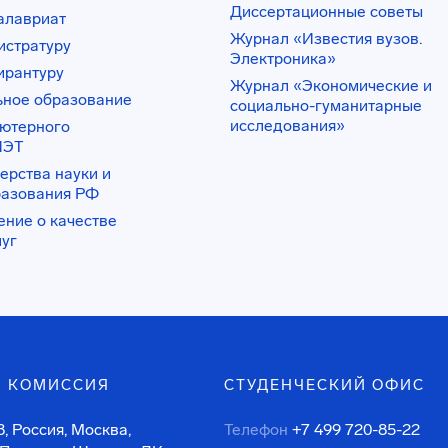
Диссертационные советы
алавриат
Журнал «Известия вузов.
истратуру
Электроника»
ирантуру
Журнал «Экономические и
ьное образование
социально-гуманитарные
исследования»
ьютерного
ИЭТ
ерства науки и
разования РФ
ение о качестве
луг
 КОМИССИЯ
СТУДЕНЧЕСКИЙ ОФИС
, Россия, Москва,
Телефон
+7 499 720-85-22