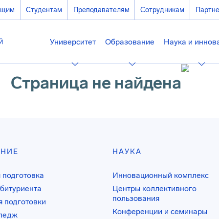
ющим
Студентам
Преподавателям
Сотрудникам
Партн
Университет
Образование
Наука и иннов
Cтраница не найдена
АНИЕ
НАУКА
 подготовка
Инновационный комплекс
битуриента
Центры коллективного
пользования
 подготовки
Конференции и семинары
лледж