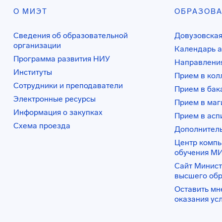
О МИЭТ
ОБРАЗОВ
Сведения об образовательной
Довузовская
организации
Календарь а
Программа развития НИУ
Направления
Институты
Прием в ко
Сотрудники и преподаватели
Прием в бак
Электронные ресурсы
Прием в маг
Информация о закупках
Прием в асп
Схема проезда
Дополнител
Центр комп
обучения М
Сайт Минист
высшего об
Оставить мн
оказания ус