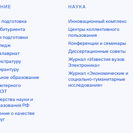
АНИЕ
НАУКА
 подготовка
Инновационный комплекс
битуриента
Центры коллективного
пользования
 подготовки
Конференции и семинары
лледж
Диссертационные советы
алавриат
Журнал «Известия вузов.
истратуру
Электроника»
ирантуру
Журнал «Экономические и
ьное образование
социально-гуманитарные
исследования»
ьютерного
ИЭТ
ерства науки и
разования РФ
ение о качестве
луг