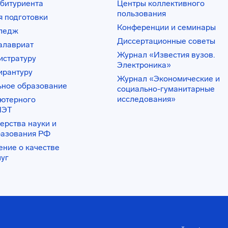
битуриента
Центры коллективного
пользования
 подготовки
Конференции и семинары
лледж
Диссертационные советы
алавриат
Журнал «Известия вузов.
истратуру
Электроника»
ирантуру
Журнал «Экономические и
ьное образование
социально-гуманитарные
исследования»
ьютерного
ИЭТ
ерства науки и
разования РФ
ение о качестве
луг