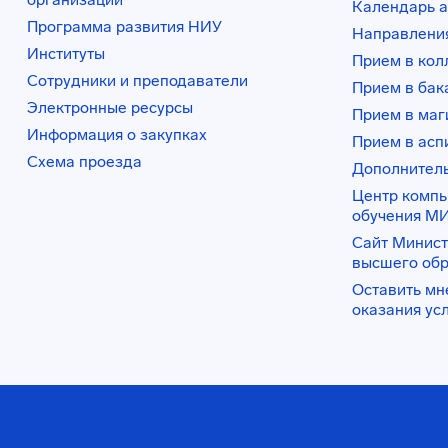
Календарь а
Программа развития НИУ
Направления
Институты
Прием в ко
Сотрудники и преподаватели
Прием в бак
Электронные ресурсы
Прием в маг
Информация о закупках
Прием в асп
Схема проезда
Дополнител
Центр комп
обучения М
Сайт Минист
высшего об
Оставить мн
оказания ус