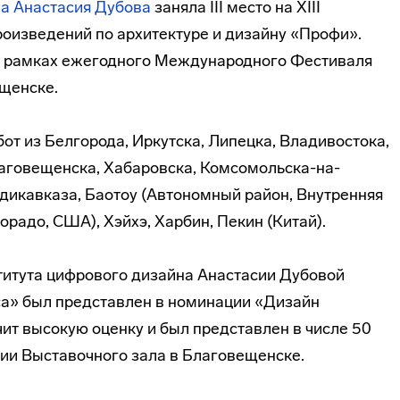
на
Анастасия Дубова
заняла III место на XIII
оизведений по архитектуре и дизайну «Профи».
я в рамках ежегодного Международного Фестиваля
щенске.
бот из Белгорода, Иркутска, Липецка, Владивостока,
аговещенска, Хабаровска, Комсомольска-на-
адикавказа, Баотоу (Автономный район, Внутренняя
орадо, США), Хэйхэ, Харбин, Пекин (Китай).
титута цифрового дизайна Анастасии Дубовой
а» был представлен в номинации «Дизайн
чит высокую оценку и был представлен в числе 50
ции Выставочного зала в Благовещенске.