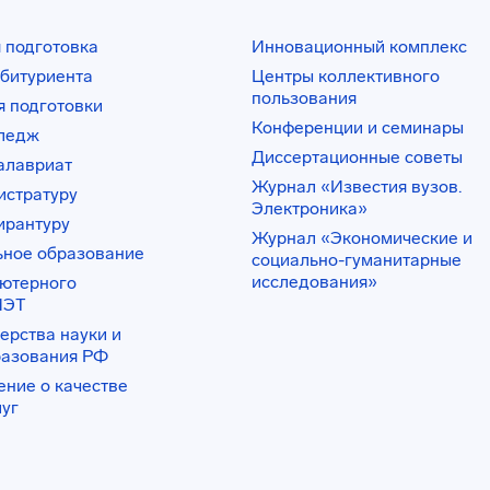
 подготовка
Инновационный комплекс
битуриента
Центры коллективного
пользования
 подготовки
Конференции и семинары
лледж
Диссертационные советы
алавриат
Журнал «Известия вузов.
истратуру
Электроника»
ирантуру
Журнал «Экономические и
ьное образование
социально-гуманитарные
исследования»
ьютерного
ИЭТ
ерства науки и
разования РФ
ение о качестве
луг