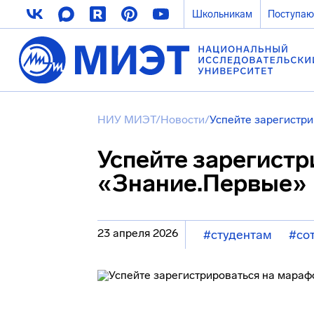
Школьникам
Поступа
НИУ МИЭТ
/
Новости
/
Успейте зарегистр
Успейте зарегист
«Знание.Первые»
23 апреля 2026
#студентам
#со