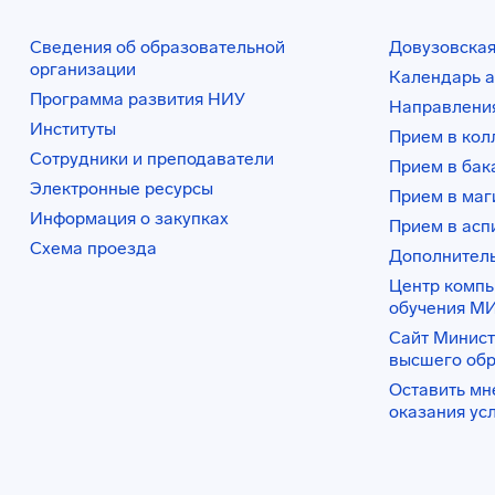
Сведения об образовательной
Довузовская
организации
Календарь а
Программа развития НИУ
Направления
Институты
Прием в ко
Сотрудники и преподаватели
Прием в бак
Электронные ресурсы
Прием в маг
Информация о закупках
Прием в асп
Схема проезда
Дополнител
Центр комп
обучения М
Сайт Минист
высшего об
Оставить мн
оказания ус