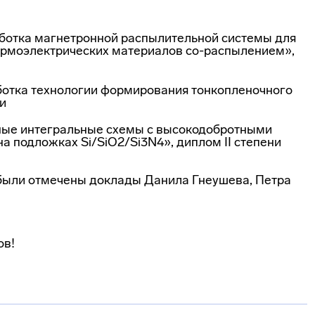
аботка магнетронной распылительной системы для
рмоэлектрических материалов со-распылением»,
ботка технологии формирования тонкопленочного
ни
ные интегральные схемы с высокодобротными
а подложках Si/SiO
2
/Si
3
N
4
», диплом II степени
 были отмечены доклады Данила Гнеушева, Петра
ов!