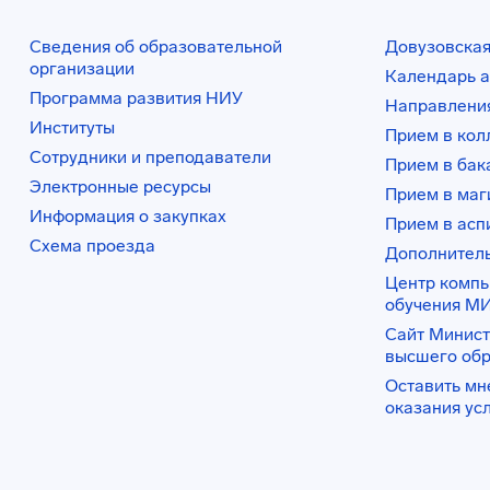
Сведения об образовательной
Довузовская
организации
Календарь а
Программа развития НИУ
Направления
Институты
Прием в ко
Сотрудники и преподаватели
Прием в бак
Электронные ресурсы
Прием в маг
Информация о закупках
Прием в асп
Схема проезда
Дополнител
Центр комп
обучения М
Сайт Минист
высшего об
Оставить мн
оказания ус