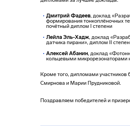
дипломами за лучшие доклады:
Дмитрий Фадеев
, доклад «Разр
формирования тонкоплёночных те
почётный диплом I степени
Лейла Эль-Хадж
, доклад «Разра
датчика пирани», диплом II степе
Алексей Абанин
, доклад «Фотон
кольцевыми микрорезонаторами н
Кроме того, дипломами участников
Смирнова и Марии Прудниковой.
Поздравляем победителей и призер