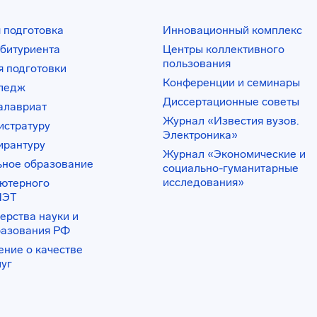
 подготовка
Инновационный комплекс
битуриента
Центры коллективного
пользования
 подготовки
Конференции и семинары
лледж
Диссертационные советы
алавриат
Журнал «Известия вузов.
истратуру
Электроника»
ирантуру
Журнал «Экономические и
ьное образование
социально-гуманитарные
исследования»
ьютерного
ИЭТ
ерства науки и
разования РФ
ение о качестве
луг