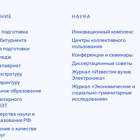
АНИЕ
НАУКА
 подготовка
Инновационный комплекс
битуриента
Центры коллективного
пользования
 подготовки
Конференции и семинары
лледж
Диссертационные советы
алавриат
Журнал «Известия вузов.
истратуру
Электроника»
ирантуру
Журнал «Экономические и
ьное образование
социально-гуманитарные
исследования»
ьютерного
ИЭТ
ерства науки и
разования РФ
ение о качестве
луг