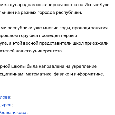
 международная инженерная школа на Иссык-Куле.
льники из разных городов республики.
ми республики уже многие годы, проводя занятия
В прошлом году был проведен первый
уле, а этой весной представители школ приезжали
ателей нашего университета.
ной школы была направлена на укрепление
сциплинам: математике, физике и информатике.
:
олова
;
дырев
;
Железнякова
;