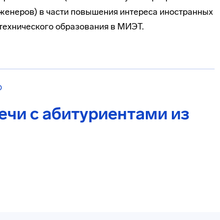
женеров) в части повышения интереса иностранных
технического образования в МИЭТ.
О
ечи с абитуриентами из