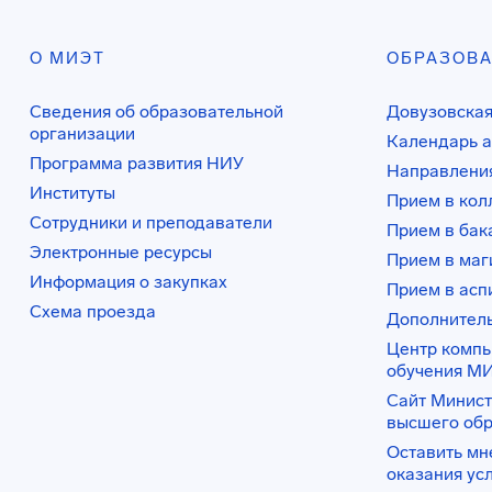
О МИЭТ
ОБРАЗОВ
Сведения об образовательной
Довузовская
организации
Календарь а
Программа развития НИУ
Направления
Институты
Прием в ко
Сотрудники и преподаватели
Прием в бак
Электронные ресурсы
Прием в маг
Информация о закупках
Прием в асп
Схема проезда
Дополнител
Центр комп
обучения М
Сайт Минист
высшего об
Оставить мн
оказания ус