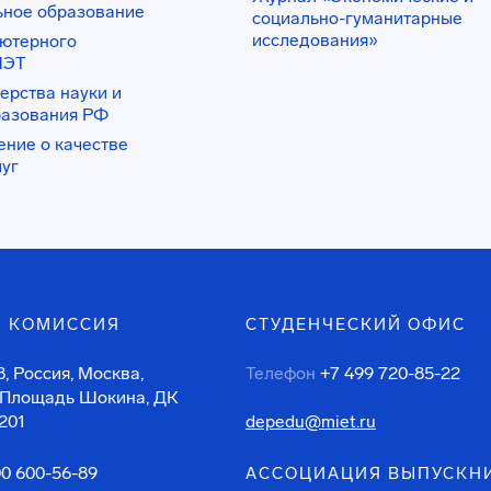
ьное образование
социально-гуманитарные
исследования»
ьютерного
ИЭТ
ерства науки и
разования РФ
ение о качестве
луг
 КОМИССИЯ
СТУДЕНЧЕСКИЙ ОФИС
, Россия, Москва,
Телефон
+7 499 720-85-22
 Площадь Шокина, ДК
201
depedu@miet.ru
00 600-56-89
АССОЦИАЦИЯ ВЫПУСКН