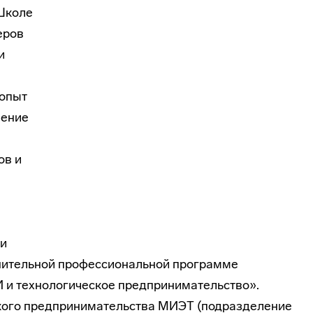
 Школе
еров
и
 опыт
ление
ов и
и
нительной профессиональной программе
 и технологическое предпринимательство».
ского предпринимательства МИЭТ (подразделение