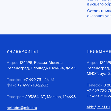
высшего об
Оставить мн
оказания ус
УНИВЕРСИТЕТ
ПРИЕМНАЯ
Адрес
124498, Россия, Москва,
Адрес
124498
Зеленоград, Площадь Шокина, дом 1
Зеленоград,
МИЭТ, ауд. 2
Телефон
+7 499 731-44-41
Факс
+7 499 710-22-33
Телефон
8 8
+7 499 729-7
+7 499 710-2
Телеграф
205264, АТ, Москва, 124498
abit@miet.ru
netadm@miee.ru