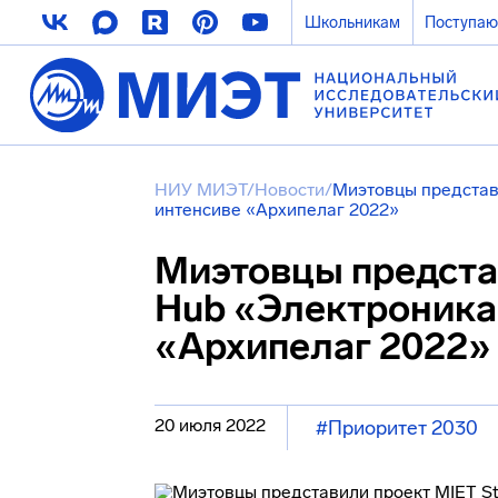
Школьникам
Поступа
НИУ МИЭТ
/
Новости
/
Миэтовцы представ
интенсиве «Архипелаг 2022»
Миэтовцы представ
Hub «Электроника
«Архипелаг 2022»
20 июля 2022
#Приоритет 2030