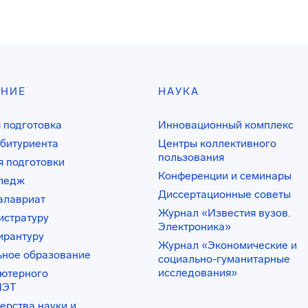
АНИЕ
НАУКА
 подготовка
Инновационный комплекс
битуриента
Центры коллективного
пользования
 подготовки
Конференции и семинары
лледж
Диссертационные советы
алавриат
Журнал «Известия вузов.
истратуру
Электроника»
ирантуру
Журнал «Экономические и
ьное образование
социально-гуманитарные
исследования»
ьютерного
ИЭТ
ерства науки и