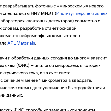
ит разрабатывать фотонные «микросхемы» нового
ли специалисты НИУ МИЭТ (
Институт перспективных
Лаборатория квантовых детекторов) совместно с
 словам, разработка станет основой
 элемента нейроморфных компьютеров.
нале
APL Materials
.
ачи и обработки данных сегодня во многом зависит
ых схем (ФИС) – аналогов микросхем, в которых
ктрического тока, а за счет света,
с сечением менее 1 микрометра в квадрате.
тические схемы даст увеличение быстродействия и
ачи данных.
ческих ФИС, способных заменить компоненты