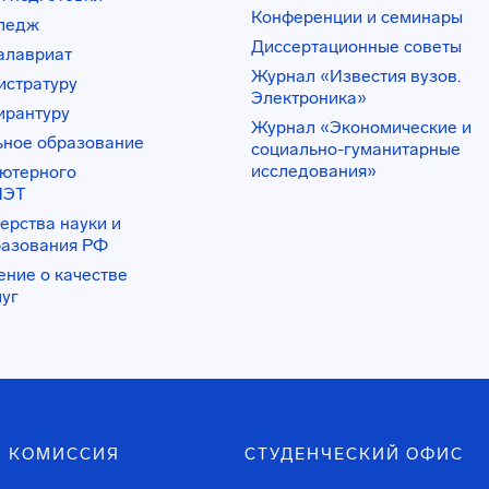
Конференции и семинары
лледж
Диссертационные советы
алавриат
Журнал «Известия вузов.
истратуру
Электроника»
ирантуру
Журнал «Экономические и
ьное образование
социально-гуманитарные
исследования»
ьютерного
ИЭТ
ерства науки и
разования РФ
ение о качестве
луг
 КОМИССИЯ
СТУДЕНЧЕСКИЙ ОФИС