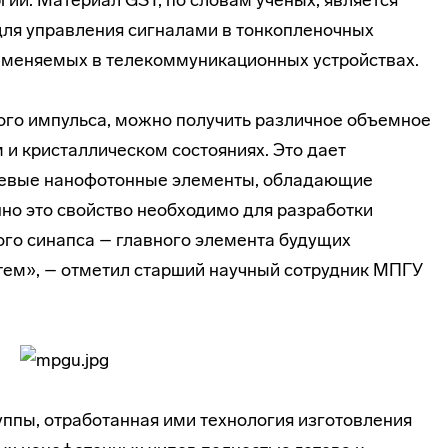
гии. Материал GST, по словам ученых, является
ля управления сигналами в тонкопленочных
именяемых в телекоммуникационных устройствах.
ого импульса, можно получить различное объемное
и кристаллическом состояниях. Это дает
невые нанофотонные элементы, обладающие
нно это свойство необходимо для разработки
ого синапса – главного элемента будущих
ем», – отметил старший научный сотрудник МПГУ
уппы, отработанная ими технология изготовления