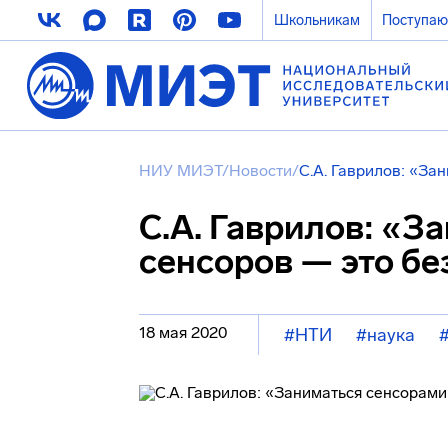
Школьникам
Поступа
НИУ МИЭТ
/
Новости
/
С.А. Гаврилов: «За
С.А. Гаврилов: «З
сенсоров — это б
18 мая 2020
#НТИ
#наука