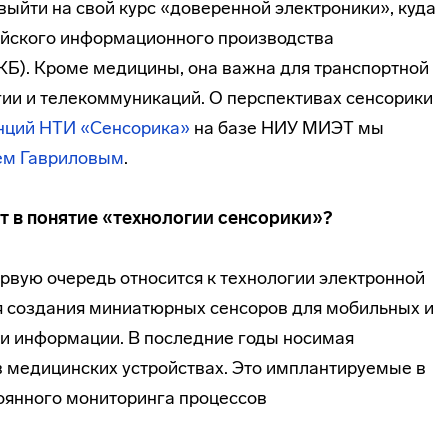
ыйти на свой курс «доверенной электроники», куда
ийского информационного производства
КБ). Кроме медицины, она важна для транспортной
огии и телекоммуникаций. О перспективах сенсорики
нций НТИ «Сенсорика»
на базе НИУ МИЭТ мы
ем Гавриловым
.
ит в понятие «технологии сенсорики»?
ервую очередь относится к технологии электронной
я создания миниатюрных сенсоров для мобильных и
ки информации. В последние годы носимая
в медицинских устройствах. Это имплантируемые в
оянного мониторинга процессов