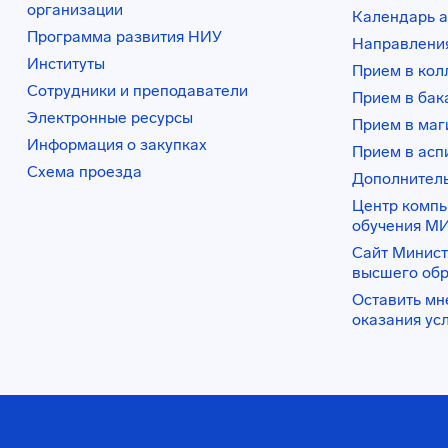
организации
Календарь а
Программа развития НИУ
Направления
Институты
Прием в ко
Сотрудники и преподаватели
Прием в бак
Электронные ресурсы
Прием в маг
Информация о закупках
Прием в асп
Схема проезда
Дополнител
Центр комп
обучения М
Сайт Минист
высшего об
Оставить мн
оказания ус