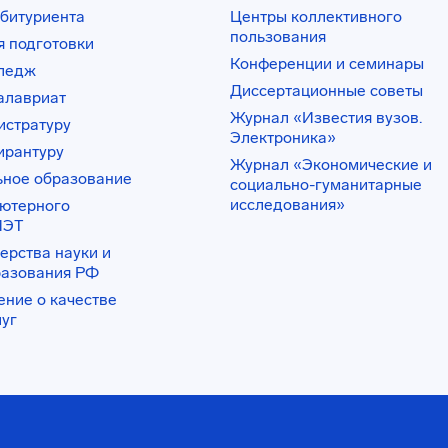
битуриента
Центры коллективного
пользования
 подготовки
Конференции и семинары
лледж
Диссертационные советы
алавриат
Журнал «Известия вузов.
истратуру
Электроника»
ирантуру
Журнал «Экономические и
ьное образование
социально-гуманитарные
исследования»
ьютерного
ИЭТ
ерства науки и
разования РФ
ение о качестве
луг