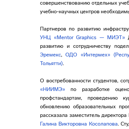
совершенствованию отдельных учеб
учебно-научных центров необходи
Партнеров по развитию инфрастру
УНЦ «Mentor Graphics — МИЭТ»
Д
развитию и сотрудничеству поде
Эремекс
,
ОДО «Интермех»
(Респу
Тольятти)
.
О востребованности студентов, со
«НИИМЭ»
по разработке оцено
профстандартам, проведению к
обновлению образовательных про
рассказала заместитель директора
Галина Викторовна Косолапова
. Ст