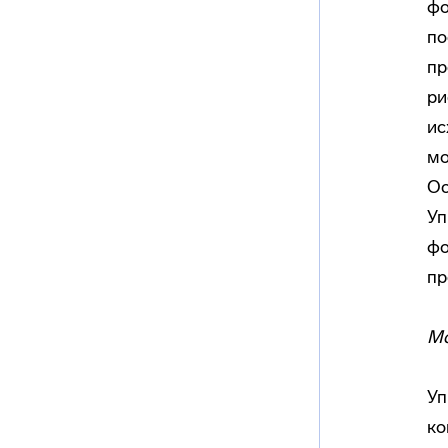
фо
по
пр
ри
ис
мо
Ос
Уп
фо
пр
Мо
Уп
ко