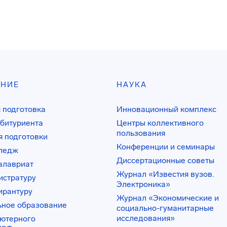
АНИЕ
НАУКА
 подготовка
Инновационный комплекс
битуриента
Центры коллективного
пользования
 подготовки
Конференции и семинары
лледж
Диссертационные советы
алавриат
Журнал «Известия вузов.
истратуру
Электроника»
ирантуру
Журнал «Экономические и
ьное образование
социально-гуманитарные
исследования»
ьютерного