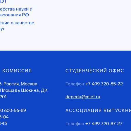
ИЭТ
ерства науки и
разования РФ
ение о качестве
луг
 КОМИССИЯ
СТУДЕНЧЕСКИЙ ОФИС
, Россия, Москва,
Телефон
+7 499 720-85-22
 Площадь Шокина, ДК
201
depedu@miet.ru
00 600-56-89
АССОЦИАЦИЯ ВЫПУСКН
5-04
2-13
Телефон
+7 499 720-87-27