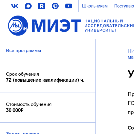
Школьникам
Поступа
Все программы
Н
ма
У
Срок обучения
72 (повышение квалификации) ч.
Пр
ГО
Стоимость обучения
30 000₽
пр
Со
Задать вопрос