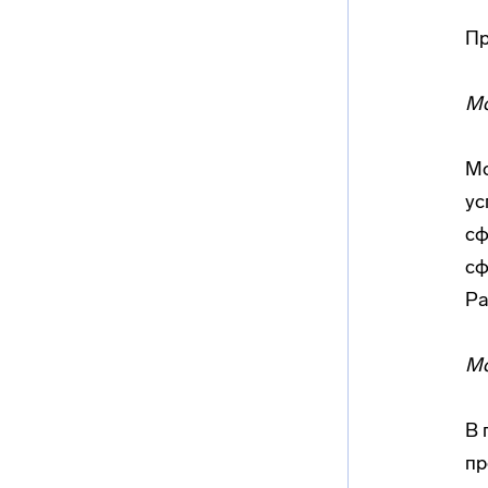
Пр
Мо
Мо
ус
сф
сф
Ра
Мо
В 
пр