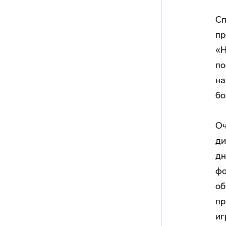
Сп
пр
«Н
по
на
бо
Оч
ди
дн
фо
об
пр
иг