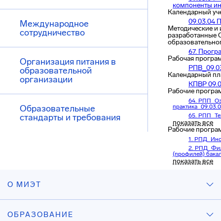
компоненты ин
Календарный уч
09.03.04 
Международное
Методические и 
сотрудничество
разработанные 
образовательно
67. Прог
Рабочая програ
Организация питания в
РПВ_09.0
образовательной
Календарный пл
организации
КПВР 09.
Рабочие програ
64. РПП_О
Образовательные
практика_09.0
стандарты и требования
65. РПП_Те
практика_09.03
показать все
Рабочие програ
66. РПП_П
1. РПД_Ино
2. РПД_Фил
(профилей) бака
показать все
3. РПД_Ин
4. РПД АиГ
5. РПД_КП
О МИЭТ
6. РПД ОМ
7. РПД КП
8. РПД_Физ
Электричество и
ОБРАЗОВАНИЕ