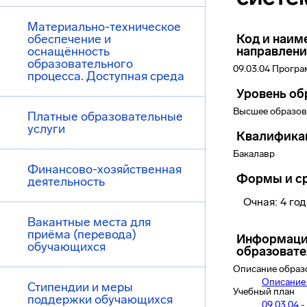
Материально-техническое
обеспечение и
Код и наим
оснащённость
направлени
образовательного
09.03.04 Прогр
процесса. Доступная среда
Уровень об
Высшее образов
Платные образовательные
услуги
Квалифика
Бакалавр
Финансово-хозяйственная
Формы и ср
деятельность
Очная: 4 го
Вакантные места для
приёма (перевода)
Информаци
обучающихся
образоват
Описание образ
Описание
Стипендии и меры
Учебный план
поддержки обучающихся
09.03.04