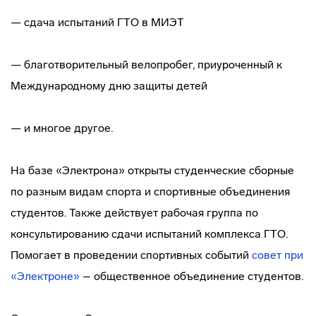
— сдача испытаний ГТО в МИЭТ
— благотворительный велопробег, приуроченный к
Международному дню защиты детей
— и многое другое.
На базе «Электрона» открыты студенческие сборные
по разным видам спорта и спортивные объединения
студентов. Также действует рабочая группа по
консультированию сдачи испытаний комплекса ГТО.
Помогает в проведении спортивных событий
совет при
«Электроне»
– общественное объединение студентов.