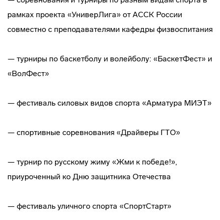
рамках проекта «УниверЛига» от АССК России
совместно с преподавателями кафедры физвоспитания
— турниры по баскетболу и волейболу: «БаскетФест» и
«ВолФест»
— фестиваль силовых видов спорта «Арматура МИЭТ»
— спортивные соревнования «Драйверы ГТО»
— турнир по русскому жиму «Жми к победе!»,
приуроченный ко Дню защитника Отечества
— фестиваль уличного спорта «СпортСтарт»