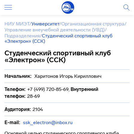
НИУ МИЭТ
/
Университет
/
Организационная структура
/
Управление внеучебной деятельности (УВД)
/
Подразделения
/
Студенческий спортивный клуб
«Электрон» (ССК)
Студенческий спортивный клуб
«Электрон» (ССК)
Начальник:
Харитонов Игорь Кириллович
Телефон:
+7 (499) 720-85-69
,
Внутренний
телефон:
28-69
Аудитория:
2104
E-mail:
ssk_electron@inbox.ru
Основной целью студенческого спортивного клуба