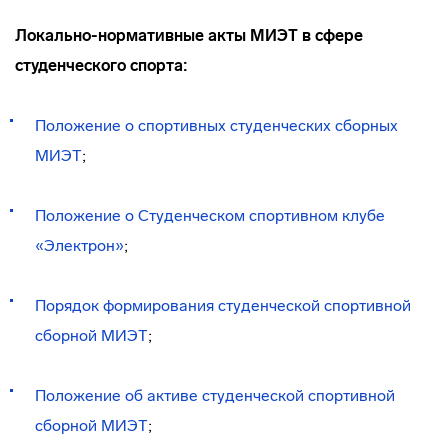
Локально-нормативные акты МИЭТ в сфере
студенческого спорта:
Положение о спортивных студенческих сборных
МИЭТ
;
Положение о Студенческом спортивном клубе
«Электрон»
;
Порядок формирования студенческой спортивной
сборной МИЭТ
;
Положение об активе студенческой спортивной
сборной МИЭТ
;