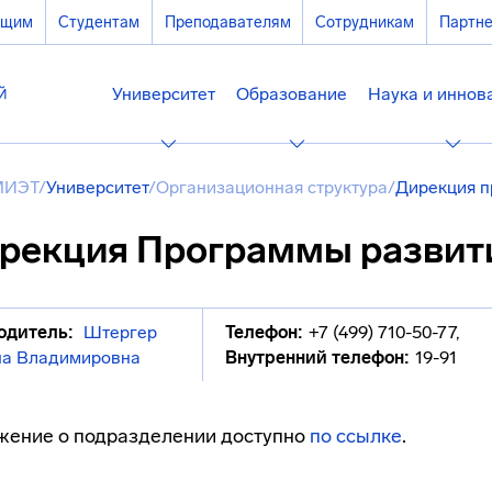
ющим
Студентам
Преподавателям
Сотрудникам
Партн
Университет
Образование
Наука и иннов
МИЭТ
/
Университет
/
Организационная структура
/
Дирекция п
рекция Программы развит
одитель:
Штергер
Телефон:
+7 (499) 710-50-77
,
а Владимировна
Внутренний телефон:
19-91
жение о подразделении доступно
по ссылке
.