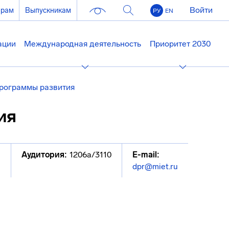
Войти
ерам
Выпускникам
РУ
EN
ации
Международная деятельность
Приоритет 2030
рограммы развития
ия
Аудитория:
1206а/3110
E-mail:
dpr@miet.ru