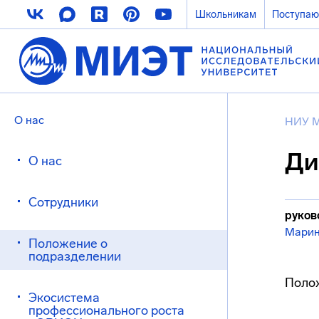
Школьникам
Поступа
О нас
НИУ 
Ди
О нас
Сотрудники
руков
Марин
Положение о
подразделении
Поло
Экосистема
профессионального роста