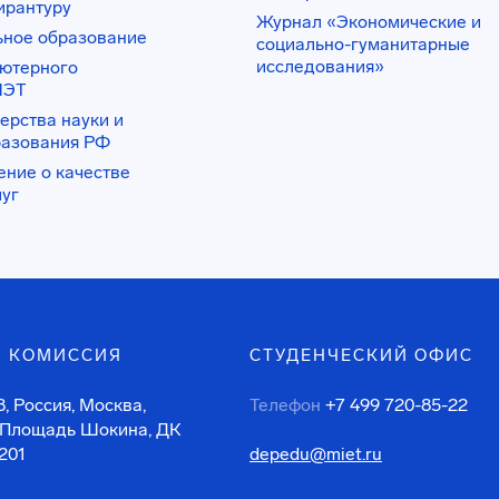
ирантуру
Журнал «Экономические и
ьное образование
социально-гуманитарные
исследования»
ьютерного
ИЭТ
ерства науки и
разования РФ
ение о качестве
луг
 КОМИССИЯ
СТУДЕНЧЕСКИЙ ОФИС
, Россия, Москва,
Телефон
+7 499 720-85-22
 Площадь Шокина, ДК
201
depedu@miet.ru