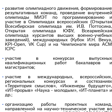
развитие олимпиадного движения, формирование
результативных команд, проведение внутренней
олимпиады МИЭТ по программированию и
участие в Олимпиадах всероссийских (Открытая
Всесибирская олимпиада им. И.В. Поттосина,
Открытая олимпиада ЮФУ, Всеармейская
олимпиада курсантов высших военно-учебных
заведений), международных (Кубок И.Н. Векуа,
KPI-Open, VK Cup) и на Чемпионате мира ACM
ICPC
участие в конкурсах выпускных
квалификационных работ бакалавров и
магистрантов;
участие в международных, всероссийских,
региональных конкурсах и состязаниях
«Территория смыслов», «Инженеры будущего»,
«ИТ-прорыв» «Наука - молодым», «ИТ-планета» и
др.;
организацию работы проектных команд,
направленной на научно-техническое участие во