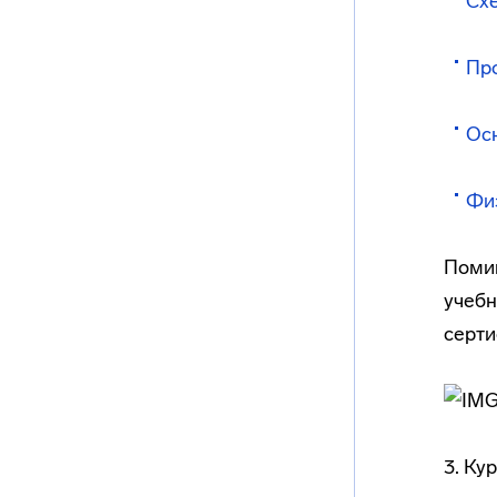
Сх
Пр
Осн
Физ
Помим
учебн
серти
3. Ку