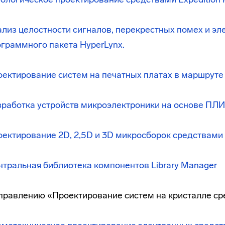
лиз целостности сигналов, перекрестных помех и э
граммного пакета HyperLynx.
ектирование систем на печатных платах в маршруте E
зработка устройств микроэлектроники на основе ПЛ
ектирование 2D, 2,5D и 3D микросборок средствами
тральная библиотека компонентов Library Manager
правлению «Проектирование систем на кристалле ср