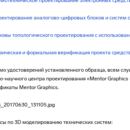
емотехническое проектирование электронных средст
оектирование аналогово-цифровых блоков и систем 
овы топологического проектирования с использован
ическая и формальная верификация проекта средств
о удостоверений установленного образца, всем сл
о-научного центра проектирования «Mentor Graphi
фикаты Mentor Graphics.
рсы по 3D моделированию технических систем: