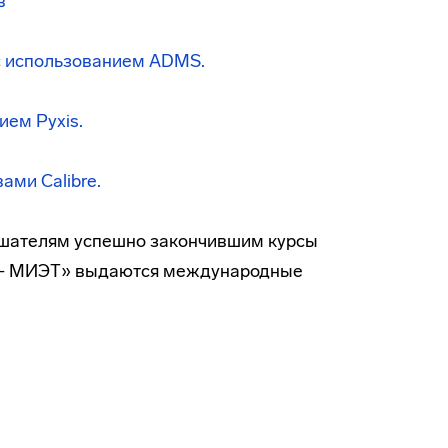
в
с использованием ADMS.
ием Pyxis.
ами Calibre.
ушателям успешно закончившим курсы
cs - МИЭТ» выдаются международные