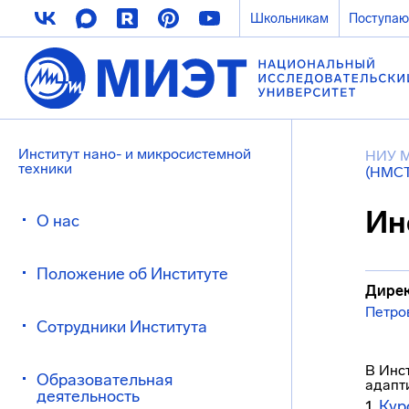
Школьникам
Поступа
Институт нано- и микросистемной
НИУ 
техники
(НМСТ
Ин
О нас
Положение об Институте
Дирек
Петро
Сотрудники Института
В Инс
Образовательная
адапт
деятельность
1.
Кур