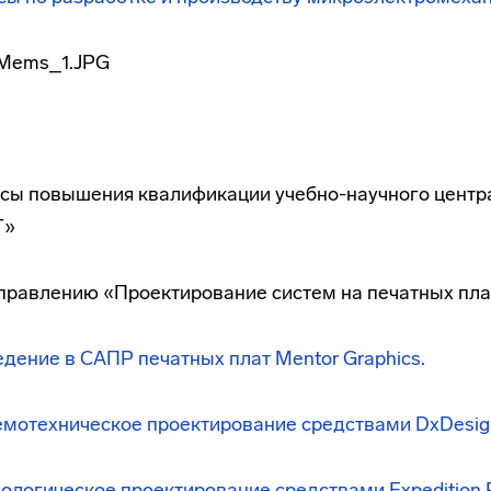
рсы повышения квалификации учебно-научного центра
Т»
правлению «Проектирование систем на печатных пла
дение в САПР печатных плат Mentor Graphics.
мотехническое проектирование средствами DxDesign
ологическое проектирование средствами Expedition 