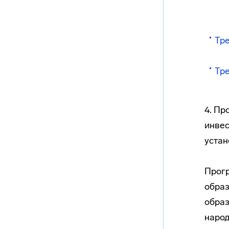
Тр
Тре
4. Пр
инвес
устан
Прогр
обра
обра
народ