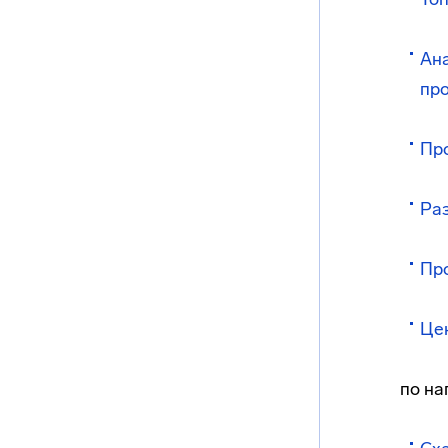
Ана
про
Про
Ра
Про
Цен
по на