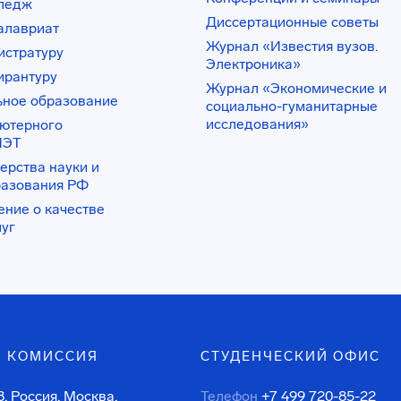
лледж
Диссертационные советы
алавриат
Журнал «Известия вузов.
истратуру
Электроника»
ирантуру
Журнал «Экономические и
ьное образование
социально-гуманитарные
исследования»
ьютерного
ИЭТ
ерства науки и
разования РФ
ение о качестве
луг
 КОМИССИЯ
СТУДЕНЧЕСКИЙ ОФИС
, Россия, Москва,
Телефон
+7 499 720-85-22