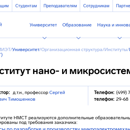
ющим
Студентам
Преподавателям
Сотрудникам
Партн
Университет
Образование
Наука и иннов
МИЭТ
/
Университет
/
Организационная структура
/
Институты
/
)
ститут нано- и микросисте
тор:
д.т.н., профессор
Сергей
Телефон:
(499) 
вич Тимошенков
телефон:
29-68
титуте НМСТ реализуются дополнительные образовательны
ированы под требования заказчика:
сы по разработке и производству микроэлектромеха