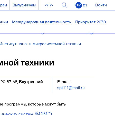
Войти
ерам
Выпускникам
РУ
EN
ации
Международная деятельность
Приоритет 2030
Институт нано- и микросистемной техники
мной техники
720-87-68
,
Внутренний
E-mail:
spt111@mail.ru
е программы, которые могут быть
нических систем (МЭМС)