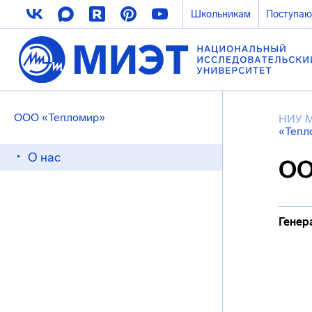
Школьникам
Поступа
ООО «Тепломир»
НИУ 
«Тепл
О нас
ОО
Генер