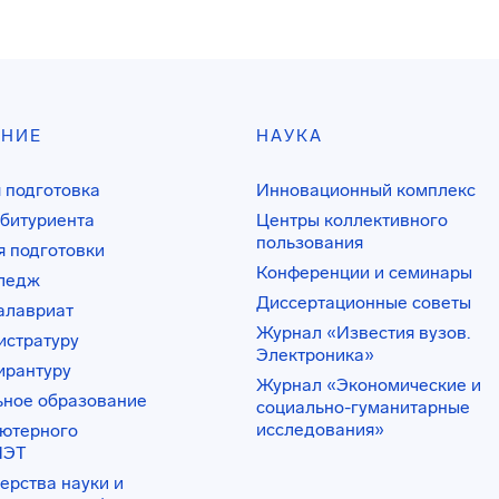
АНИЕ
НАУКА
 подготовка
Инновационный комплекс
битуриента
Центры коллективного
пользования
 подготовки
Конференции и семинары
лледж
Диссертационные советы
алавриат
Журнал «Известия вузов.
истратуру
Электроника»
ирантуру
Журнал «Экономические и
ьное образование
социально-гуманитарные
исследования»
ьютерного
ИЭТ
ерства науки и