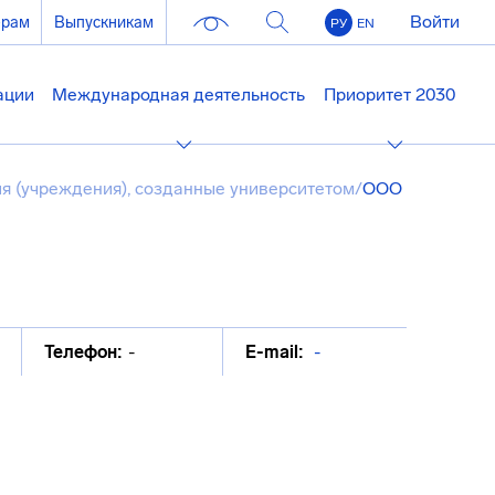
Войти
ерам
Выпускникам
РУ
EN
ации
Международная деятельность
Приоритет 2030
я (учреждения), созданные университетом
/
ООО
Телефон:
-
E-mail:
-