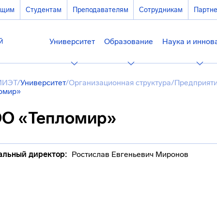
ющим
Студентам
Преподавателям
Сотрудникам
Партн
Университет
Образование
Наука и иннов
МИЭТ
/
Университет
/
Организационная структура
/
Предприяти
омир»
О «Тепломир»
альный директор:
Ростислав Евгеньевич Миронов