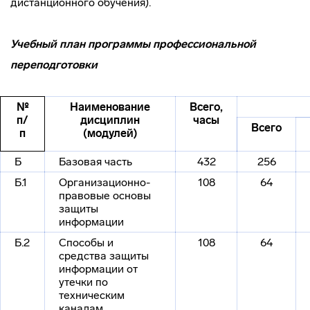
дистанционного обучения).
Учебный план программы профессиональной
переподготовки
№
Наименование
Всего,
п/
дисциплин
часы
Всего
п
(модулей)
Б
Базовая часть
432
256
Б.1
Организационно-
108
64
право­вые основы
защиты
информации
Б.2
Способы и
108
64
средства защиты
информации от
утечки по
техническим
каналам