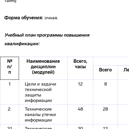
тайну.
Форма обучения:
очная.
Учебный план программы повышения
квалификации:
№
Наименование
Всего,
п/
дисциплин
часы
Всего
Л
п
(модулей)
1
Цели и задачи
12
8
технической
защиты
информации
2.
Технические
48
28
каналы утечки
информации
2.1
Технические
20
12