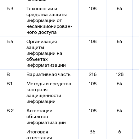
Б.3
Технологии и
108
64
средства защиты
информации от
несанкционирован­
ного доступа
Б.4
Организация
108
64
защиты
информации на
объектах
информатизации
В
Вариативная часть
216
128
В.1
Методы и средства
108
64
контроля
защищенности
информации
В.2
Аттестации
108
64
объектов
информатизации
Итоговая
36
6
аттестация