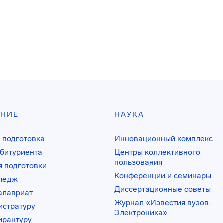
АНИЕ
НАУКА
 подготовка
Инновационный комплекс
битуриента
Центры коллективного
пользования
 подготовки
Конференции и семинары
лледж
Диссертационные советы
алавриат
Журнал «Известия вузов.
истратуру
Электроника»
ирантуру