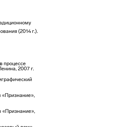
радиционному
вания (2014 г.).
в процессе
енина, 2007 г.
лиграфический
ы «Признание»,
ы «Признание»,