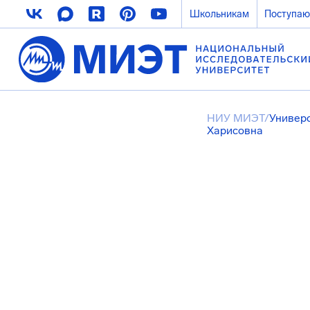
Школьникам
Поступа
НИУ МИЭТ
/
Универ
Харисовна