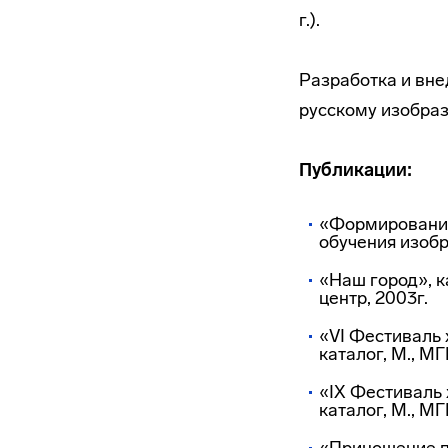
г.).
Разработка и вн
русскому изобраз
Публикации:
«Формирование
обучения изобр
«Наш город», к
центр, 2003г.
«VI Фестиваль 
каталог, М., М
«IX Фестиваль
каталог, М., М