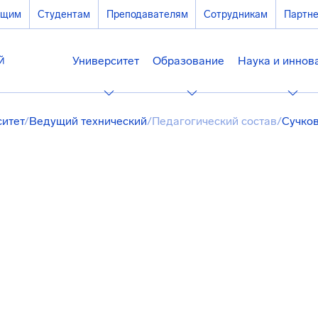
ющим
Студентам
Преподавателям
Сотрудникам
Партн
Университет
Образование
Наука и иннов
ситет
/
Ведущий технический
/
Педагогический состав
/
Сучко