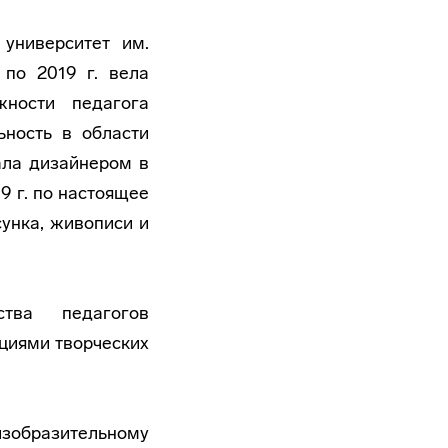
 университет им.
по 2019 г. вела
ности педагога
ьность в области
ала дизайнером в
9 г. по настоящее
унка, живописи и
ства педагогов
ациями творческих
зобразительному