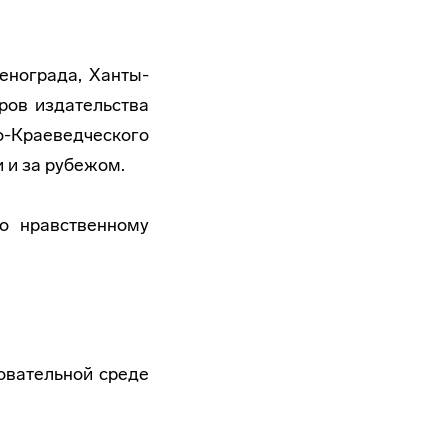
енограда, Ханты-
ров издательства
о-Краеведческого
и и за рубежом.
о нравственному
овательной среде