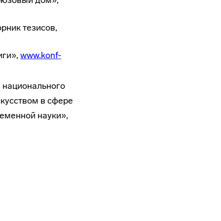
рюзовый дом»,
рник тезисов,
иги»,
www.konf-
е национального
кусством в сфере
еменной науки»,