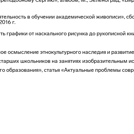
реподобному Сергию», альбом, М., Зеленоград, «Би
тельность в обучении академической живописи», сбо
016 г.
ть графики от наскального рисунка до рукописной кн
ое осмысление этнокультурного наследия и развити
старших школьников на занятиях изобразительным ис
го образования», статья «Актуальные проблемы совр