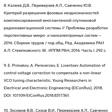
8. Калеев Д.В., Переверзев А.Л., Савченко Ю.В.
Критерий разрешения фазовых неоднозначностей
комплексированной многоантенной спутниковой
радионавигационной системы // Проблемы разработки
перспективных микро- и наноэлектронных систем –
2016. Сборник трудов / под общ. Ред. Академика РАН
А.Л. Стемпковского. М.: ИППМ РАН, 2016. Часть I. 292 с.
9. E. Primakov, A. Pereverzev, E. Liventsev Automation of
control voltage correction to compensate a non-linear
VCO tuning characteristic, Young Researchers in
Electrical and Electronic Engineering (EIConRus), 2018,
DOI: 10.1109/EIConRus.2018.8317361.
10. Зосимов В.В., Сизов В.И., Переверзев А.Л., Савченко