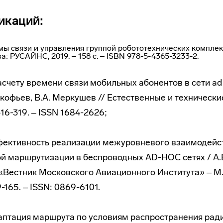
икаций:
темы связи и управления группой робототехнических компле
ва: РУСАЙНС, 2019. ‒ 158 с. ‒ ISBN 978-5-4365-3233-2.
расчету времени связи мобильных абонентов в сети ad h
окофьев, В.А. Меркушев // Естественные и технические
316-319. ‒ ISSN 1684-2626;
ффективность реализации межуровневого взаимодейс
й маршрутизации в беспроводных AD-HOC сетях / А.В
«Вестник Московского Авиационного Института» ‒ М.
59-165. ‒ ISSN: 0869-6101.
Адаптация маршрута по условиям распространения рад