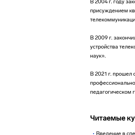
В 2004 г. году з
присуждением кв
телекоммуникаци
В 2009 г. законч
устройства телек
наук».
В 2021 г. прошел
профессионально
педагогическом г
Читаемые к
Введение в сп