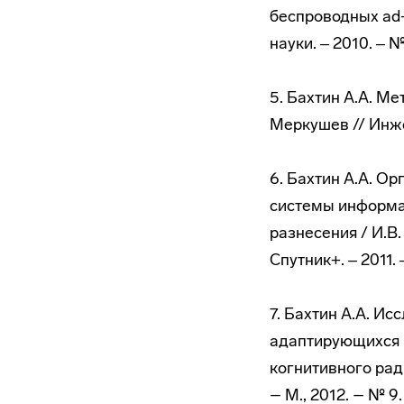
беспроводных ad-h
науки. ‒ 2010. ‒ №
5. Бахтин А.А. М
Меркушев // Инжен
6. Бахтин А.А. О
системы информа
разнесения / И.В.
Спутник+. ‒ 2011. 
7. Бахтин А.А. И
адаптирующихся к
когнитивного рад
– М., 2012. – № 9