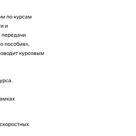
ии по курсам
и и
ы передачи
о пособия»,
ководит курсовым
урса.
рамках
оскоростных