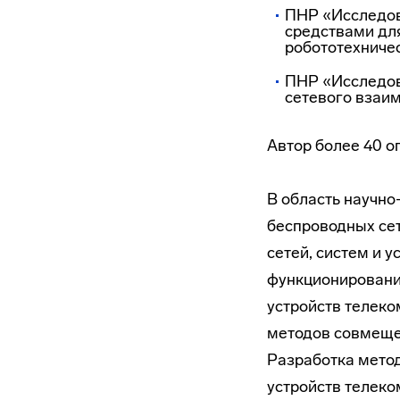
ПНР «Исследов
средствами дл
робототехниче
ПНР «Исследов
сетевого взаим
Автор более 40 о
В область научно
беспроводных сет
сетей, систем и 
функционирования
устройств телеко
методов совмеще
Разработка метод
устройств телек