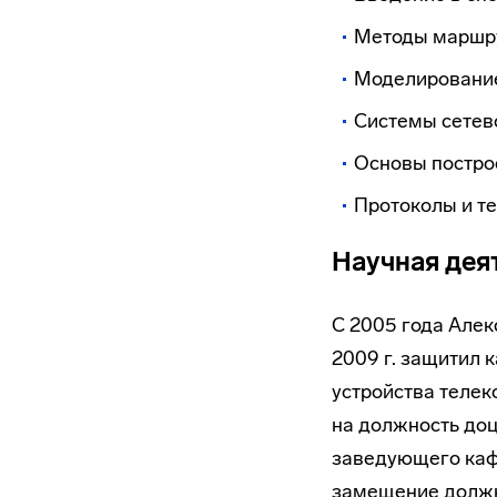
Методы маршру
Моделирование
Системы сетев
Основы постро
Протоколы и т
Научная дея
С 2005 года Алек
2009 г. защитил 
устройства телек
на должность доц
заведующего кафе
замещение должн