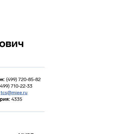
ович
н:
(499) 720-85-82
(499) 710-22-33
tcs@miee.ru
рия:
4335