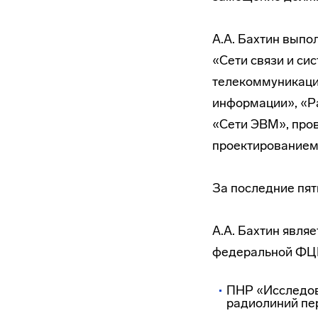
А.А. Бахтин выпо
«Сети связи и си
телекоммуникаци
информации», «Ра
«Сети ЭВМ», пров
проектированием
За последние пят
А.А. Бахтин явля
федеральной ФЦ
ПНР «Исследов
радиолиний пе