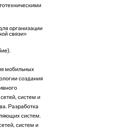
ототехническими
для организации
ной связи»
ие).
ия мобильных
нологии создания
тивного
сетей, систем и
ва. Разработка
ляющих систем.
етей, систем и