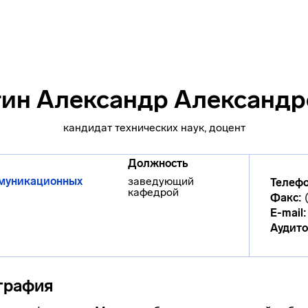
тин Александр Александр
кандидат технических наук, доцент
Должность
муникационных
заведующий
Телефо
кафедрой
Факс:
E-mail:
Аудито
графия