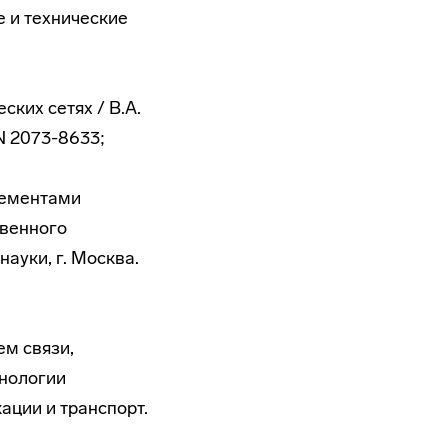
е и технические
ских сетях / В.А.
SN 2073-8633;
лементами
твенного
науки, г. Москва.
ем связи,
хнологии
ации и транспорт.