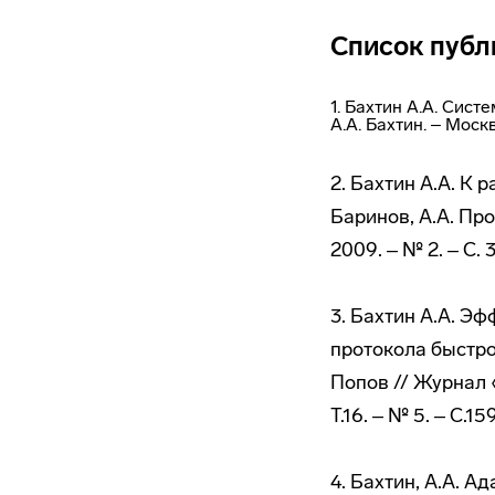
Список публ
1. Бахтин А.А. Сис
А.А. Бахтин. ‒ Моск
2. Бахтин А.А. К 
Баринов, А.А. Пр
2009. ‒ № 2. ‒ С. 
3. Бахтин А.А. Э
протокола быстро
Попов // Журнал 
Т.16. ‒ № 5. ‒ С.1
4. Бахтин, А.А. 