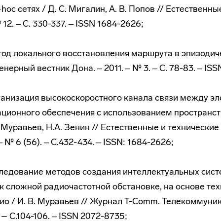
oc сетях / Д. С. Мигалин, А. В. Попов // Естественны
 12. ‒ С. 330-337. ‒ ISSN 1684-2626;
етод локального восстановления маршрута в эпизодиче
ерный вестник Дона. ‒ 2011. ‒ № 3. ‒ С. 78-83. ‒ IS
рганизация высокоскоростного канала связи между э
ционного обеспечения с использованием пространс
 Муравьев, Н.А. Зенин // Естественные и технические 
‒ № 6 (56). ‒ С.432-434. ‒ ISSN: 1684-2626;
сследование методов создания интеллектуальных сист
 сложной радиочастотной обстановке, на основе те
ио / И. В. Муравьев // Журнал T-Comm. Телекоммуник
. – С.104-106. ‒ ISSN 2072-8735;