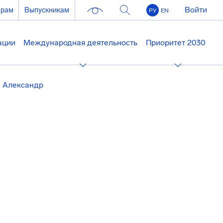
Войти
ерам
Выпускникам
РУ
EN
ации
Международная деятельность
Приоритет 2030
н Александр