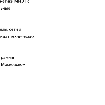
рнетики МИЭТ с
льные
емы, сети и
идат технических
ограмме
в Московском