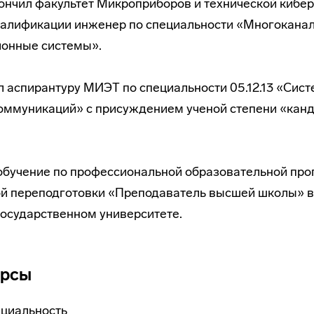
акончил факультет Микроприборов и технической кибе
алификации инженер по специальности «Многокана
онные системы».
ил аспирантуру МИЭТ по специальности 05.12.13 «Сист
оммуникаций» с присуждением ученой степени «канд
 обучение по профессиональной образовательной пр
й переподготовки «Преподаватель высшей школы» 
осударственном университете.
урсы
ециальность