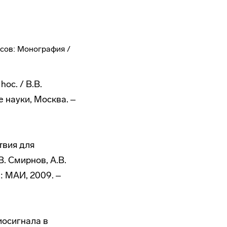
ксов: Монография /
oc. / В.В.
 науки, Москва. ‒
твия для
. Смирнов, А.В.
: МАИ, 2009. ‒
иосигнала в