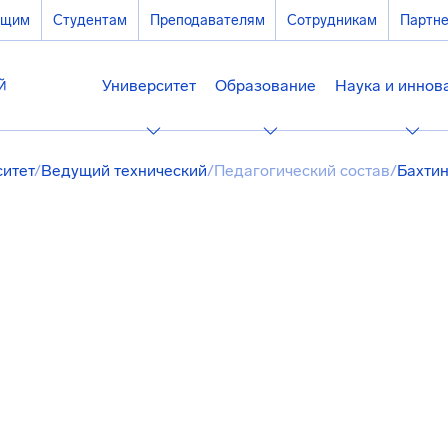
ющим
Студентам
Преподавателям
Сотрудникам
Партн
Университет
Образование
Наука и иннов
ситет
/
Ведущий технический
/
Педагогический состав
/
Бахти