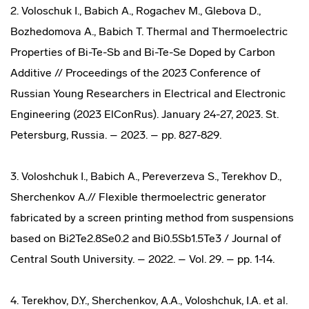
2. Voloschuk I., Babich A., Rogachev M., Glebova D.,
Bozhedomova A., Babich T. Thermal and Thermoelectric
Properties of Bi-Te-Sb and Bi-Te-Se Doped by Carbon
Additive // Proceedings of the 2023 Conference of
Russian Young Researchers in Electrical and Electronic
Engineering (2023 ElConRus). January 24-27, 2023. St.
Petersburg, Russia. – 2023. – pp. 827-829.
3. Voloshchuk I., Babich A., Pereverzeva S., Terekhov D.,
Sherchenkov A.// Flexible thermoelectric generator
fabricated by a screen printing method from suspensions
based on Bi2Te2.8Se0.2 and Bi0.5Sb1.5Те3 / Journal of
Central South University. – 2022. – Vol. 29. – pp. 1-14.
4. Terekhov, D.Y., Sherchenkov, A.A., Voloshchuk, I.A. et al.