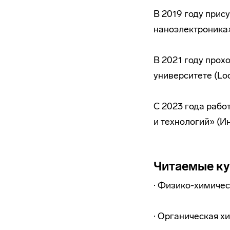
В 2019 году прис
наноэлектроника
В 2021 году про
университете (Lod
С 2023 года рабо
и технологий» (И
Читаемые к
· Физико-химичес
· Органическая х