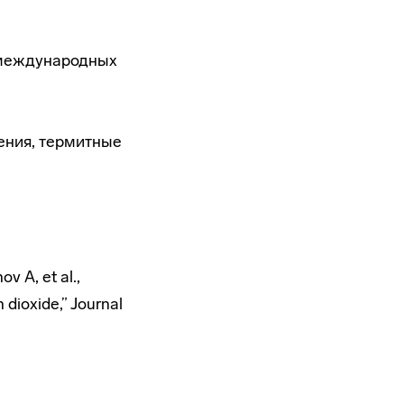
 международных
ения, термитные
v A, et al.,
 dioxide,” Journal