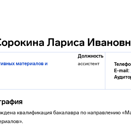
Сорокина Лариса Ивановн
Должность
тивных материалов и
ассистент
Телефо
E-mail:
Аудито
графия
суждена квалификация бакалавра по направлению «
ериалов».