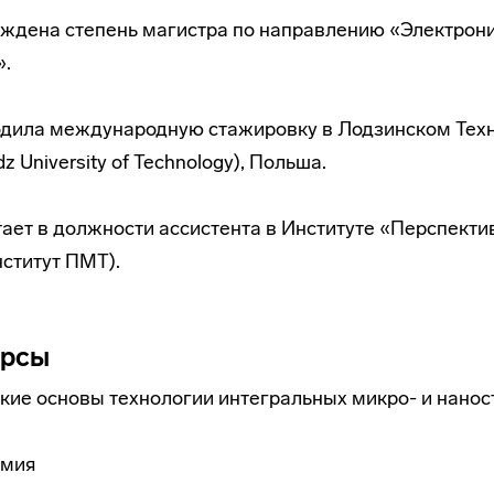
уждена степень магистра по направлению «Электрони
».
ходила международную стажировку в Лодзинском Тех
z University of Technology), Польша.
тает в должности ассистента в Институте «Перспект
нститут ПМТ).
урсы
кие основы технологии интегральных микро- и нанос
имия