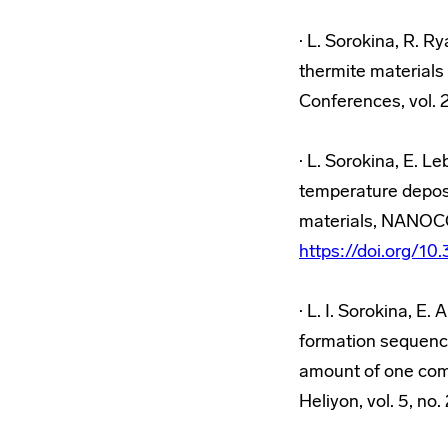
· L. Sorokina, R. 
thermite materials
Conferences, vol. 
· L. Sorokina, E. 
temperature deposi
materials, NANOC
https://doi.org/1
· L. I. Sorokina, E
formation sequence
amount of one comp
Heliyon, vol. 5, no.