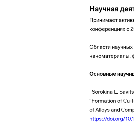
Научная дея
Принимает актив
конференциях с 2
Области научных 
наноматериалы, ф
Основные научны
· Sorokina L, Savit
“Formation of Cu-R
of Alloys and Comp
https://doi.org/10