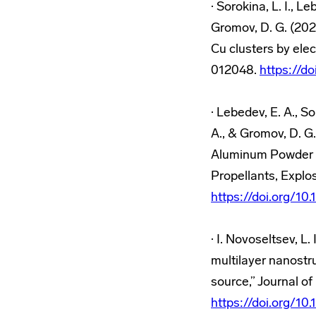
· Sorokina, L. I., Le
Gromov, D. G. (20
Cu clusters by elec
012048.
https://d
· Lebedev, E. A., So
A., & Gromov, D. G
Aluminum Powder N
Propellants, Explos
https://doi.org/1
· I. Novoseltsev, L
multilayer nanostr
source,” Journal of
https://doi.org/1