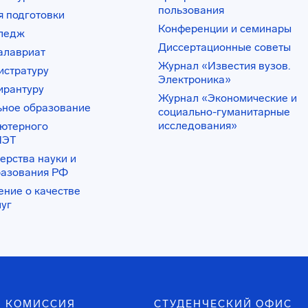
пользования
 подготовки
Конференции и семинары
лледж
Диссертационные советы
алавриат
Журнал «Известия вузов.
истратуру
Электроника»
ирантуру
Журнал «Экономические и
ьное образование
социально-гуманитарные
исследования»
ьютерного
ИЭТ
ерства науки и
разования РФ
ение о качестве
луг
 КОМИССИЯ
СТУДЕНЧЕСКИЙ ОФИС