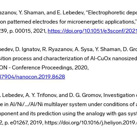
Ryazanov, Y. Shaman, and E. Lebedev, “Electrophoretic dep
 on patterned electrodes for microenergetic applications
239, p. 00015, 2021,
https://doi.org/10.1051/e3sconf/2
Lebedev, D. Ignatov, R. Ryazanov, A. Sysa, Y. Shaman, D. 
tion process and characterization of Al-CuO
x
nanosized
ON - Conference Proceedings, 2020,
0.37904/nanocon.2019.8628
. A. Lebedev, A. Y. Trifonov, and D. G. Gromov, Investigati
 in Al/Ni/…/Al/Ni multilayer system under conditions of
onent and its prediction using the analogy with gas sys
 2, p. e01267, 2019,
https://doi.org/10.1016/j.heliyon.201