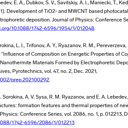
bedev, E. A., Dubkov, S. V., Savitskiy, A. I., Maniecki, T., Ked
21). Development of TiO
2
- and MWCNT based photocataly
trophoretic deposition. Journal of Physics: Conference Se
oi.org/10.1088/1742-6596/1954/1/012048
.
rokina, L. I., Trifonov, A. Y., Ryazanov, R. M., Pereverzeva, S
. “Influence of Composition on Energetic Properties of C
anothermite Materials Formed by Electrophoretic Depos
ives, Pyrotechnics, vol. 47, no. 2, Dec. 2021,
0.1002/prep.202100292
.
. I. Sorokina, A. V. Sysa, R. M. Ryazanov, and E. A. Lebedev
uctures: formation features and thermal properties of new
 Physics: Conference Series, vol. 2086, no. 1, p. 012213, 
0.1088/1742-6596/2086/1/012213