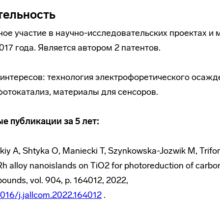
тельность
ное участие в научно-исследовательских проектах и
017 года. Является автором 2 патентов.
интересов: технология электрофоретического осажд
отокатализ, материалы для сенсоров.
е публикации за 5 лет:
skiy A, Shtyka O, Maniecki T, Szynkowska-Jozwik M, Trifono
h alloy nanoislands on TiO
2
for photoreduction of carbon
ounds, vol. 904, p. 164012, 2022,
.1016/j.jallcom.2022.164012
.