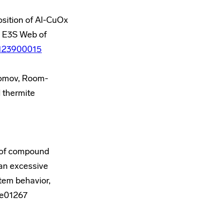
osition of Al-CuO
x
,” E3S Web of
02123900015
Gromov, Room-
 thermite
on of compound
 an excessive
tem behavior,
9.e01267