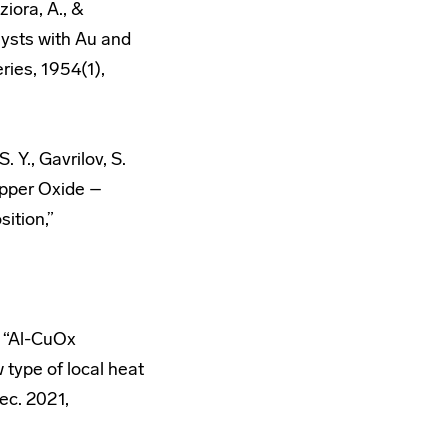
ziora, A., &
sts with Au and
ries, 1954(1),
. Y., Gavrilov, S.
opper Oxide –
ition,”
, “Al-CuO
x
 type of local heat
Dec. 2021,