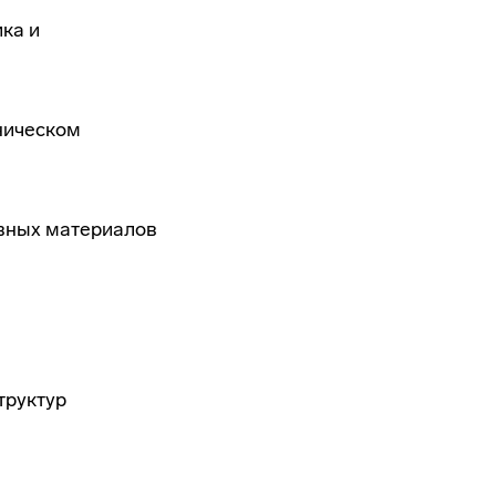
ка и
ническом
ивных материалов
труктур