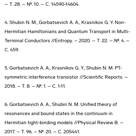
– Т. 28. – №. 10. – С. 14590-14604.
4. Shubin N. M., Gorbatsevich A. A., Krasnikov G. Y. Non-
Hermitian Hamiltonians and Quantum Transport in Multi-
Terminal Conductors //Entropy. – 2020. – Т. 22. – №. 4. –
С. 459.
5. Gorbatsevich A. A., Krasnikov G. Y., Shubin N. M. PT-
symmetric interference transistor //Scientific Reports. –
2018. – Т. 8. – №. 1. – С. 1-11.
6. Gorbatsevich A. A., Shubin N. M. Unified theory of
resonances and bound states in the continuum in
Hermitian tight-binding models //Physical Review B. –
2017. – Т. 96. – №. 20. – С. 205441.