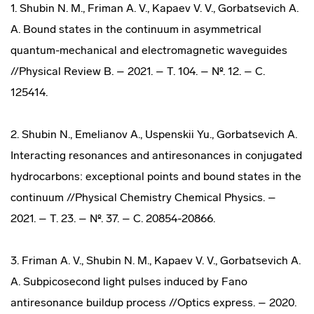
1. Shubin N. M., Friman A. V., Kapaev V. V., Gorbatsevich A.
A. Bound states in the continuum in asymmetrical
quantum-mechanical and electromagnetic waveguides
//Physical Review B. – 2021. – Т. 104. – №. 12. – С.
125414.
2. Shubin N., Emelianov A., Uspenskii Yu., Gorbatsevich A.
Interacting resonances and antiresonances in conjugated
hydrocarbons: exceptional points and bound states in the
continuum //Physical Chemistry Chemical Physics. –
2021. – Т. 23. – №. 37. – С. 20854-20866.
3. Friman A. V., Shubin N. M., Kapaev V. V., Gorbatsevich A.
A. Subpicosecond light pulses induced by Fano
antiresonance buildup process //Optics express. – 2020.