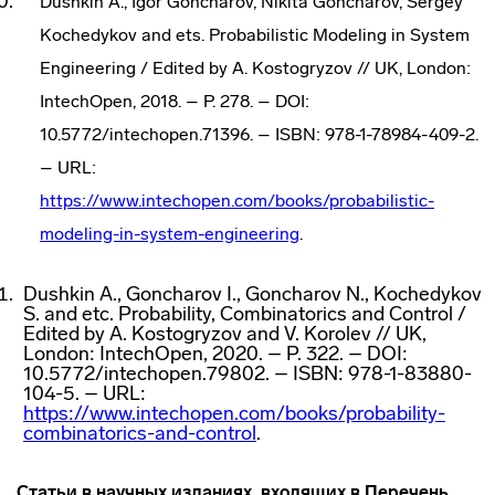
Dushkin A., Igor Goncharov, Nikita Goncharov, Sergey
Kochedykov and ets. Probabilistic Modeling in System
Engineering / Edited by A. Kostogryzov // UK, London:
IntechOpen, 2018. – P. 278. – DOI:
10.5772/intechopen.71396. – ISBN: 978-1-78984-409-2.
– URL:
https://www.intechopen.com/books/probabilistic-
modeling-in-system-engineering
.
Dushkin A., Goncharov I., Goncharov N., Kochedykov
S. and etc. Probability, Combinatorics and Control /
Edited by A. Kostogryzov and V. Korolev // UK,
London: IntechOpen, 2020. – P. 322. – DOI:
10.5772/intechopen.79802. – ISBN: 978-1-83880-
104-5. – URL:
https://www.intechopen.com/books/probability-
combinatorics-and-control
.
Статьи в научных изданиях, входящих в Перечень