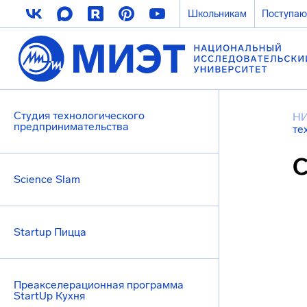
Школьникам
Поступа
Студия технологического
НИ
предпринимательства
те
С
Science Slam
Startup Пицца
Преакселерационная программа
StartUp Кухня