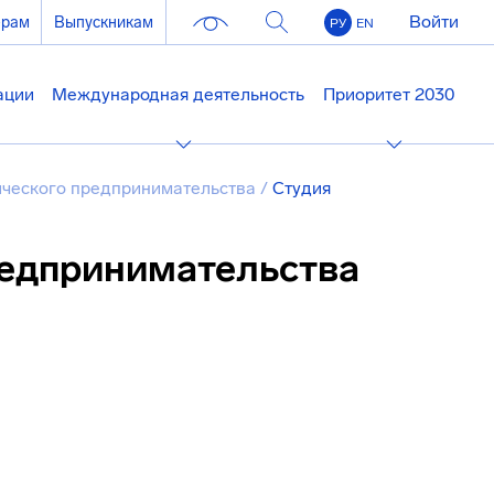
Войти
ерам
Выпускникам
РУ
EN
ации
Международная деятельность
Приоритет 2030
ического предпринимательства
/
Студия
редпринимательства