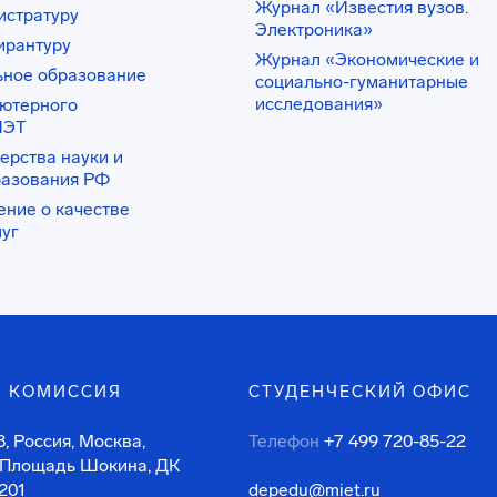
Журнал «Известия вузов.
истратуру
Электроника»
ирантуру
Журнал «Экономические и
ьное образование
социально-гуманитарные
исследования»
ьютерного
ИЭТ
ерства науки и
разования РФ
ение о качестве
луг
 КОМИССИЯ
СТУДЕНЧЕСКИЙ ОФИС
, Россия, Москва,
Телефон
+7 499 720-85-22
 Площадь Шокина, ДК
201
depedu@miet.ru