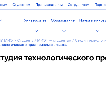
ющим
Студентам
Преподавателям
Сотрудникам
Партн
Университет
Образование
Наука и иннов
У МИЭТ
/
Студенту
/
МИЭТ – студентам
/
Студия технолог
хнологического предпринимательства
тудия технологического п