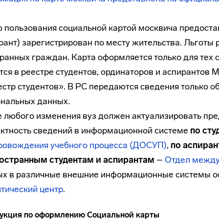
 пользования социальной картой москвича предоставл
рант) зарегистрирован по месту жительства. Льготы 
ранных граждан. Карта оформляется только для тех с
ся в реестре студентов, ординаторов и аспирантов
естр студентов». В РС передаются сведения только о
нальных данных.
 любого изменения вуз должен актуализировать пр
ктность сведений в информационной системе
по сту
ровождения учебного процесса (ДОСУП)
,
по аспира
ностранным студентам и аспирантам
–
Отдел между
ых в различные внешние информационные системы 
тический центр
.
укция по оформлению Социальной карты