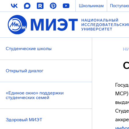
Школьникам
Поступа
Студенческие школы
НИ
С
Открытый диалог
Госуд
«Единое окно» поддержки
МСР) 
студенческих семей
выдач
Студе
аккре
Здоровый МИЭТ
инфор