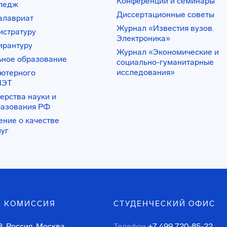
Конференции и семинары
лледж
Диссертационные советы
алавриат
Журнал «Известия вузов.
истратуру
Электроника»
ирантуру
Журнал «Экономические и
ьное образование
социально-гуманитарные
исследования»
ьютерного
ИЭТ
ерства науки и
разования РФ
ение о качестве
луг
 КОМИССИЯ
СТУДЕНЧЕСКИЙ ОФИС
, Россия, Москва,
Телефон
+7 499 720-85-22