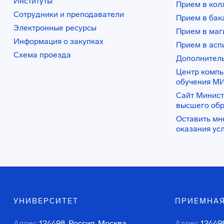
Институты
Прием в ко
Сотрудники и преподаватели
Прием в бак
Электронные ресурсы
Прием в маг
Информация о закупках
Прием в асп
Схема проезда
Дополнител
Центр комп
обучения М
Сайт Минист
высшего об
Оставить мн
оказания ус
УНИВЕРСИТЕТ
ПРИЕМНАЯ
Адрес
124498, Россия, Москва,
Адрес
124498