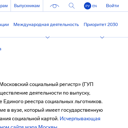
Войти
ерам
Выпускникам
РУ
EN
ации
Международная деятельность
Приоритет 2030
а
Московский социальный регистр» (ГУП
ществление деятельности по выпуску,
е Единого реестра социальных льготников.
ме в вузе, который имеет государственную
ания социальной картой.
Исчерпывающая
ном сайте мэра Москвы.