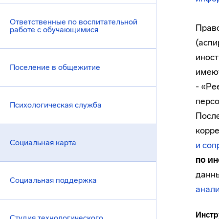
Ответственные по воспитательной
Право
работе с обучающимися
(аспи
иност
Поселение в общежитие
имеют
- «Ре
персо
Психологическая служба
После
корре
Социальная карта
и соп
по и
данн
Социальная поддержка
анали
Инстр
Студия технологического