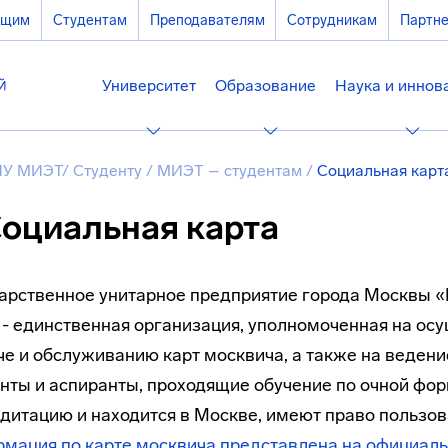
ющим
Студентам
Преподавателям
Сотрудникам
Партн
Университет
Образование
Наука и иннов
У МИЭТ
/
Студенту
/
МИЭТ – студентам
/
Социальная карт
оциальная карта
арственное унитарное предприятие города Москвы «
- единственная организация, уполномоченная на осу
е и обслуживанию карт москвича, а также на ведени
нты и аспиранты, проходящие обучение по очной фор
дитацию и находится в Москве, имеют право пользов
мация по карте москвича представлена на официаль