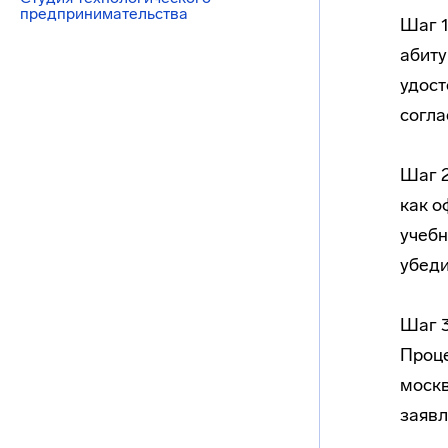
предпринимательства
Шаг 1
абиту
удост
согл
Шаг 2
как о
учебн
убеди
Шаг 3
Проце
москв
заявл