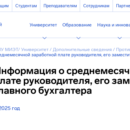
ющим
Студентам
Преподавателям
Сотрудникам
Партн
Университет
Образование
Наука и иннов
У МИЭТ
/
Университет
/
Дополнительные сведения
/
Проти
еднемесячной заработной плате руководителя, его замести
нформация о среднемесяч
лате руководителя, его за
лавного бухгалтера
2025 год