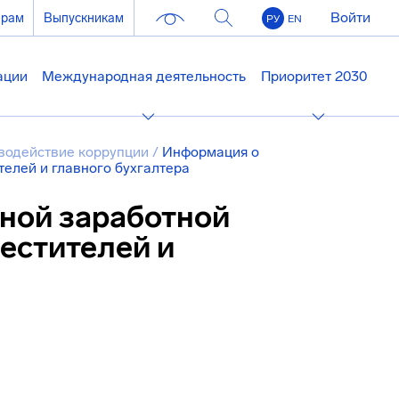
Войти
ерам
Выпускникам
РУ
EN
ации
Международная деятельность
Приоритет 2030
водействие коррупции
/
Информация о
телей и главного бухгалтера
ной заработной
местителей и