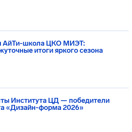
я АйТи-школа ЦКО МИЭТ:
уточные итоги яркого сезона
нты Института ЦД — победители
та «Дизайн-форма 2026»