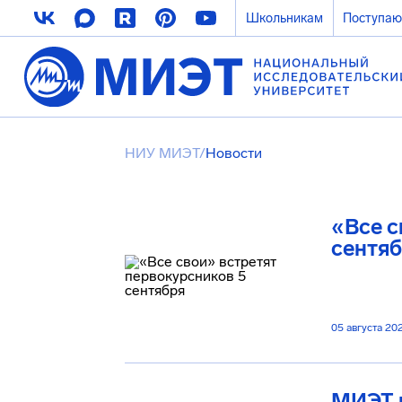
Школьникам
Поступа
НИУ МИЭТ
/
Новости
«Все с
сентя
05 августа 20
МИЭТ 