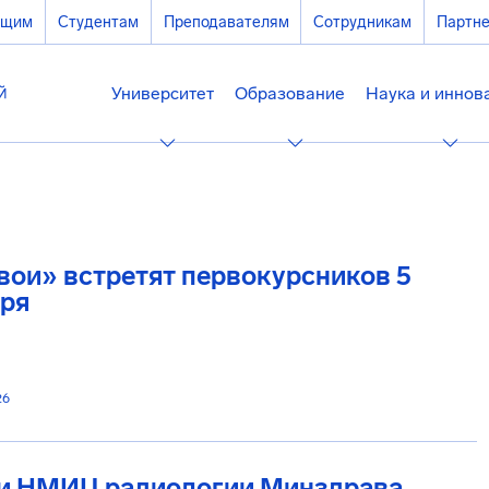
ющим
Студентам
Преподавателям
Сотрудникам
Партн
Университет
Образование
Наука и иннов
вои» встретят первокурсников 5
бря
26
и НМИЦ радиологии Минздрава