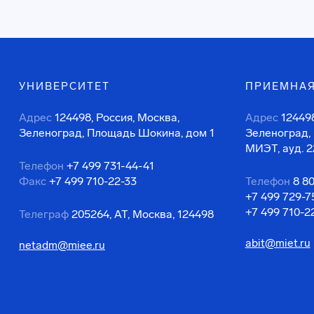
УНИВЕРСИТЕТ
ПРИЕМНАЯ
Адрес
124498, Россия, Москва,
Адрес
124498
Зеленоград, Площадь Шокина, дом 1
Зеленоград,
МИЭТ, ауд. 2
Телефон
+7 499 731-44-41
Факс
+7 499 710-22-33
Телефон
8 8
+7 499 729-7
+7 499 710-2
Телеграф
205264, АТ, Москва, 124498
abit@miet.ru
netadm@miee.ru