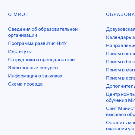
О МИЭТ
ОБРАЗОВ
Сведения об образовательной
Довузовская
организации
Календарь а
Программа развития НИУ
Направления
Институты
Прием в ко
Сотрудники и преподаватели
Прием в бак
Электронные ресурсы
Прием в маг
Информация о закупках
Прием в асп
Схема проезда
Дополнител
Центр комп
обучения М
Сайт Минист
высшего об
Оставить мн
оказания ус