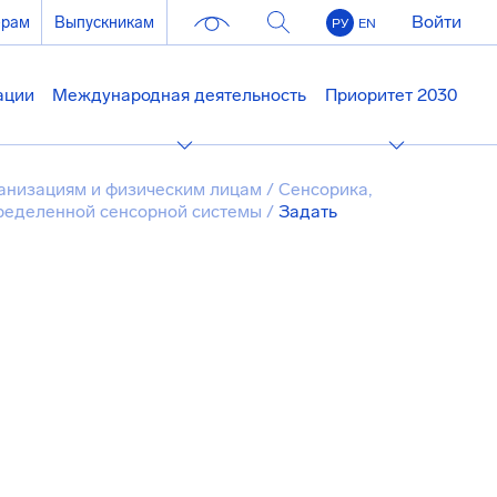
Войти
ерам
Выпускникам
РУ
EN
ации
Международная деятельность
Приоритет 2030
анизациям и физическим лицам
/
Сенсорика,
ределенной сенсорной системы
/
Задать