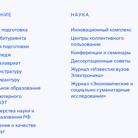
АНИЕ
НАУКА
 подготовка
Инновационный комплекс
битуриента
Центры коллективного
пользования
 подготовки
Конференции и семинары
лледж
Диссертационные советы
алавриат
Журнал «Известия вузов.
истратуру
Электроника»
ирантуру
Журнал «Экономические и
ьное образование
социально-гуманитарные
исследования»
ьютерного
ИЭТ
ерства науки и
разования РФ
ение о качестве
луг