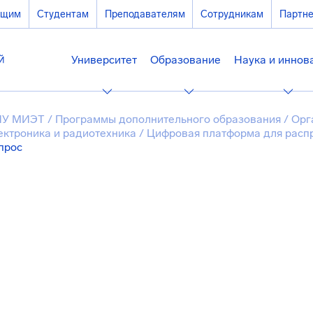
ющим
Студентам
Преподавателям
Сотрудникам
Партн
Университет
Образование
Наука и иннов
ИУ МИЭТ
/
Программы дополнительного образования
/
Орг
ектроника и радиотехника
/
Цифровая платформа для расп
прос