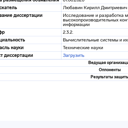
скатель
Любавин Кирилл Дмитриевич
вание диссертации
Исследование и разработка 
высокопроизводительных кон
информации
фр
2.3.2.
циальность
Вычислительные системы и и
асль науки
Технические науки
ст диссертации
Загрузить
Ведущая организац
Оппоненты
Результаты защит