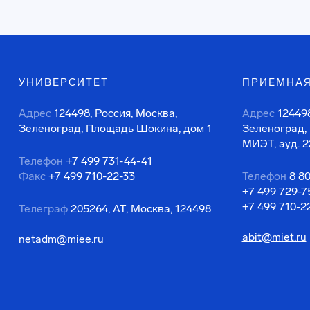
УНИВЕРСИТЕТ
ПРИЕМНАЯ
Адрес
124498, Россия, Москва,
Адрес
124498
Зеленоград, Площадь Шокина, дом 1
Зеленоград,
МИЭТ, ауд. 2
Телефон
+7 499 731-44-41
Факс
+7 499 710-22-33
Телефон
8 8
+7 499 729-7
+7 499 710-2
Телеграф
205264, АТ, Москва, 124498
abit@miet.ru
netadm@miee.ru