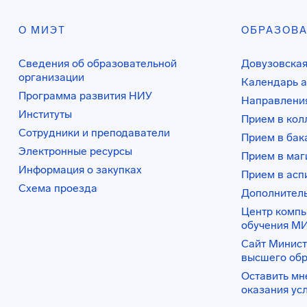
О МИЭТ
ОБРАЗОВ
Сведения об образовательной
Довузовская
организации
Календарь а
Программа развития НИУ
Направления
Институты
Прием в ко
Сотрудники и преподаватели
Прием в бак
Электронные ресурсы
Прием в маг
Информация о закупках
Прием в асп
Схема проезда
Дополнител
Центр комп
обучения М
Сайт Минист
высшего об
Оставить мн
оказания ус