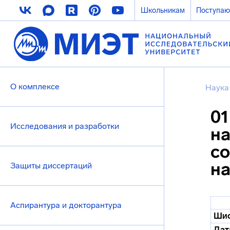
Школьникам
Поступа
О комплексе
Наука
01
Исследования и разработки
на
со
н
Защиты диссертаций
Аспирантура и докторантура
Шиф
Дат