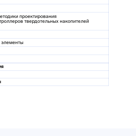
методики проектирования
троллеров твердотельных накопителей
х элементы
ия
ы