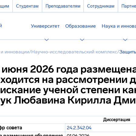
ющим
Студентам
Преподавателям
Сотрудникам
Партн
Университет
Образование
Наука и иннов
 и инновации
/
Научно-исследовательский комплекс
/
Защиты
 июня 2026 года размещен
ходится на рассмотрении 
искание ученой степени ка
аук Любавина Кирилла Дми
Диссертация
р совета
24.2.342.04
а размещения объявления
01.06.2026