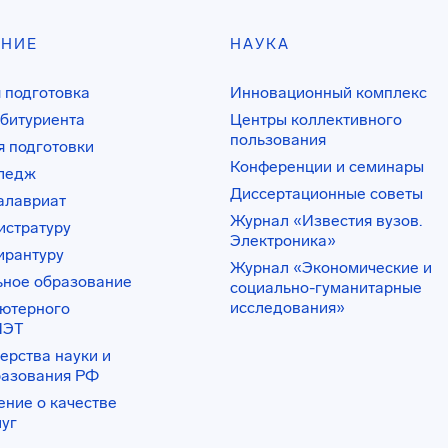
АНИЕ
НАУКА
 подготовка
Инновационный комплекс
битуриента
Центры коллективного
пользования
 подготовки
Конференции и семинары
лледж
Диссертационные советы
алавриат
Журнал «Известия вузов.
истратуру
Электроника»
ирантуру
Журнал «Экономические и
ьное образование
социально-гуманитарные
исследования»
ьютерного
ИЭТ
ерства науки и
разования РФ
ение о качестве
луг