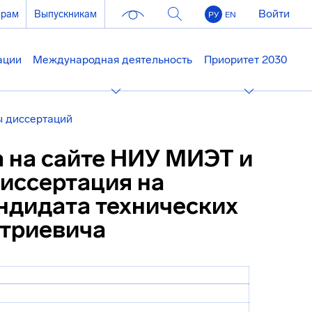
Войти
ерам
Выпускникам
РУ
EN
ации
Международная деятельность
Приоритет 2030
 диссертаций
а на сайте НИУ МИЭТ и
диссертация на
ндидата технических
триевича